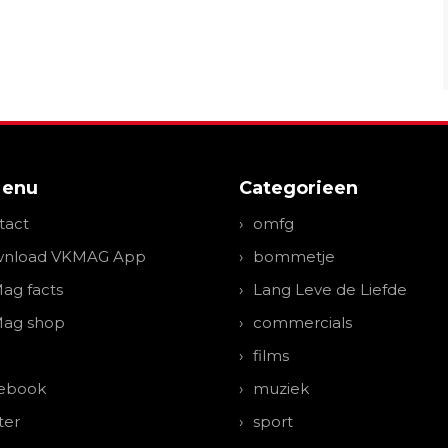
Menu
Categorieen
tact
omfg
nload VKMAG App
bommetje
ag facts
Lang Leve de Liefde
ag shop
commercials
films
ebook
muziek
ter
sport