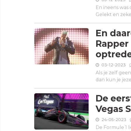
En ineens was d
Gelekt en zeker
En daar
Rapper 
optrede
03-12-2023
Als je zelf gee
dan kun je jeze
De eers
Vegas St
24-05-2023
De Formule 1 l