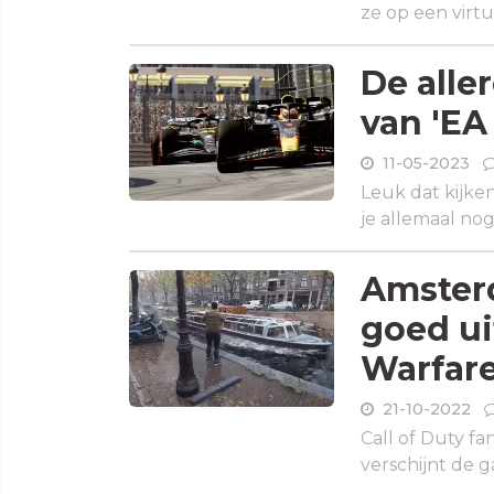
ze op een virt
De alle
van 'EA
11-05-2023
Leuk dat kijke
je allemaal no
Amsterd
goed ui
Warfare
21-10-2022
Call of Duty fa
verschijnt de g