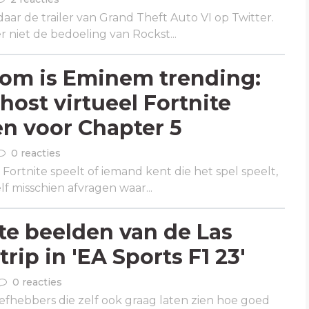
aar de trailer van Grand Theft Auto VI op Twitter.
 niet de bedoeling van Rockst...
om is Eminem trending:
host virtueel Fortnite
n voor Chapter 5
0 reacties
n Fortnite speelt of iemand kent die het spel speelt,
lf misschien afvragen waar...
te beelden van de Las
rip in 'EA Sports F1 23'
0 reacties
iefhebbers die zelf ook graag laten zien hoe goed