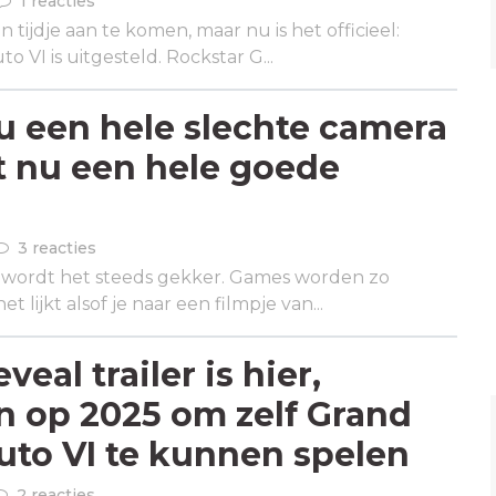
1 reacties
n tijdje aan te komen, maar nu is het officieel:
o VI is uitgesteld. Rockstar G...
nu een hele slechte camera
et nu een hele goede
3 reacties
wordt het steeds gekker. Games worden zo
het lijkt alsof je naar een filmpje van...
veal trailer is hier,
 op 2025 om zelf Grand
uto VI te kunnen spelen
2 reacties