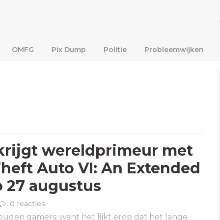
OMFG
Pix Dump
Politie
Probleemwijken
 krijgt wereldprimeur met
heft Auto VI: An Extended
 27 augustus
0 reacties
uden gamers, want het lijkt erop dat het lange