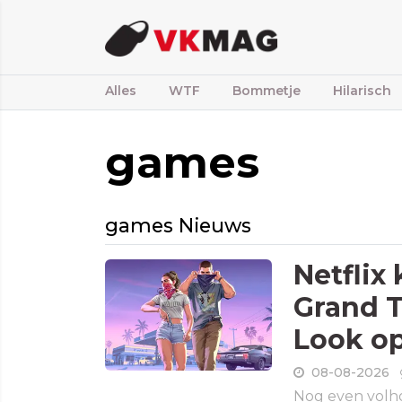
Alles
WTF
Bommetje
Hilarisch
games
games Nieuws
Netflix
Grand T
Look op
08-08-2026
Nog even volho