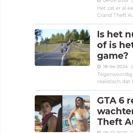
06-05-2025
Het zat er al ee
Grand Theft Aut
Is het 
of is h
game?
18-04-2024
Tegenwoordig 
realistisch, dat 
GTA 6 re
wachten
Theft A
05-12-2023