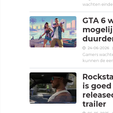
wachten eindeli
GTA 6 w
mogelij
duurder
24-06-2026
Gamers wachten
kunnen de eers
Rockstar
is goed
releas
trailer