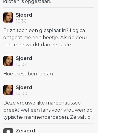
idioten is opgestaan.
Sjoerd
10:36
Er zit toch een glasplaat in? Logica
ontgaat me een beetje. Als de deur
niet mee werkt dan eerst de...
Sjoerd
10:02
Hoe triest ben je dan.
k
ter
Mail
 via link
Sjoerd
10:00
Deze vrouwelijke marechaussee
breekt wel een lans voor vrouwen op
typische mannenberoepen. Ze valt o...
Zeikerd