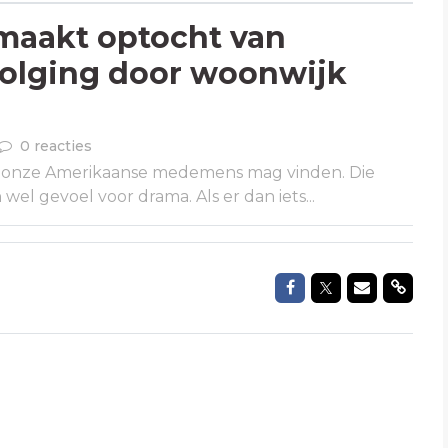
 maakt optocht van
volging door woonwijk
0 reacties
n onze Amerikaanse medemens mag vinden. Die
el gevoel voor drama. Als er dan iets...
Delen op Faceboo
Delen op Twit
Delen via 
Delen