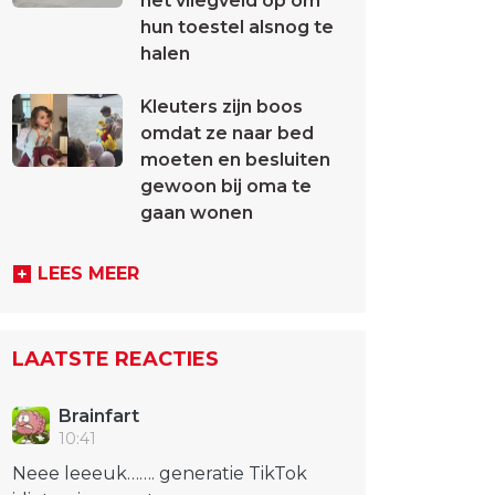
het vliegveld op om
hun toestel alsnog te
halen
Kleuters zijn boos
omdat ze naar bed
moeten en besluiten
gewoon bij oma te
gaan wonen
LEES MEER
LAATSTE REACTIES
Brainfart
10:41
Neee leeeuk……. generatie TikTok