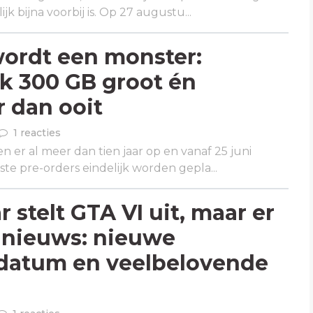
jk bijna voorbij is. Op 27 augustu...
ordt een monster:
k 300 GB groot én
 dan ooit
1 reacties
 er al meer dan tien jaar op en vanaf 25 juni
te pre-orders eindelijk worden gepla...
 stelt GTA VI uit, maar er
 nieuws: nieuwe
edatum en veelbelovende