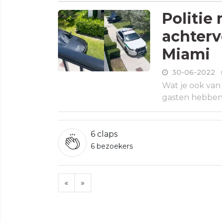
Politie
achter
Miami
30-06-2022
Wat je ook va
gasten hebben w
6
claps
6 bezoekers
«
»