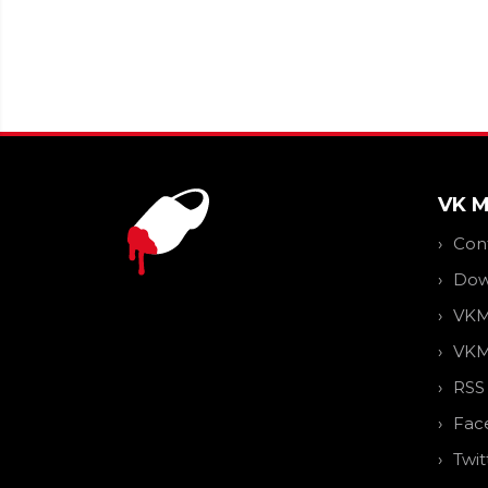
VK 
Con
Dow
VKM
VKM
RSS
Fac
Twit