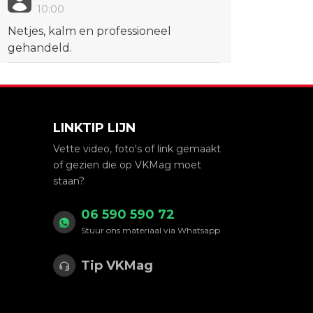
10:00
Netjes, kalm en professioneel
gehandeld.
LINKTIP LIJN
Vette video, foto's of link gemaakt
of gezien die op VKMag moet
staan?
06 590 590 72
Stuur ons materiaal via Whatsapp
Tip VKMag