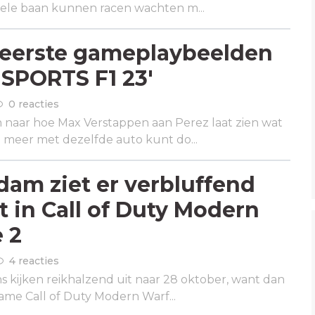
uele baan kunnen racen wachten m...
reerste gameplaybeelden
 SPORTS F1 23'
0 reacties
n naar hoe Max Verstappen aan Perez laat zien wat
g meer met dezelfde auto kunt do...
am ziet er verbluffend
t in Call of Duty Modern
 2
4 reacties
ns kijken reikhalzend uit naar 28 oktober, want dan
ame Call of Duty Modern Warf...