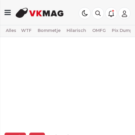
Alles
WTF
Bommetje
Hilarisch
OMFG
Pix Dump