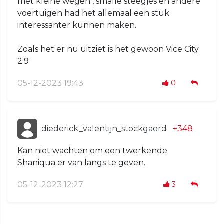
met kleine wegen , smalle steegjes en andere
voertuigen had het allemaal een stuk
interessanter kunnen maken.
Zoals het er nu uitziet is het gewoon Vice City
2.9
05-12-2023 19:43
0
diederick_valentijn_stockgaerd
+348
Kan niet wachten om een twerkende
Shaniqua er van langs te geven.
05-12-2023 12:27
3