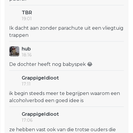
TBR
19:01
Ik dacht aan zonder parachute uit een vliegtuig
trappen
hub
18:16
De dochter heeft nog babyspek 😂
GrappigeIdioot
17:11
ik begin steeds meer te begrijpen waarom een
alcoholverbod een goed idee is
GrappigeIdioot
17:06
ze hebben vast ook van die trotse ouders die