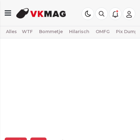
Alles
WTF
Bommetje
Hilarisch
OMFG
Pix Dump