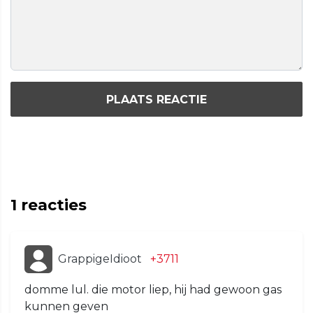
PLAATS REACTIE
1
reacties
GrappigeIdioot
+3711
domme lul. die motor liep, hij had gewoon gas
kunnen geven