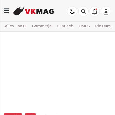
Alles
WTF
Bommetje
Hilarisch
OMFG
Pix Dump