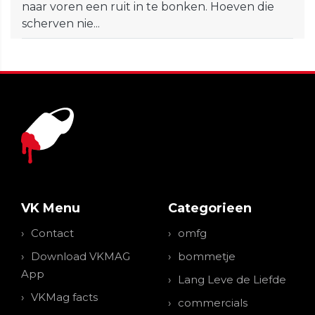
naar voren een ruit in te bonken. Hoeven die
scherven nie...
VK Menu
Categorieen
Contact
omfg
Download VKMAG
bommetje
App
Lang Leve de Liefde
VKMag facts
commercials