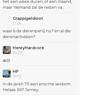
het een week duren, of een maand,
maar niemand zal de resten va...
GrappigeIdioot
21:06
waar is de dierenpartij nu? en al die
dierenactivisten?
HenryHardcore
20:20
🙏🏻
HP
19:02
In de jaren 70 een enorme sexbom.
Helaas. RIP Jerney.