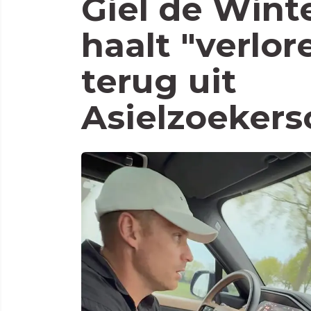
Giel de Wint
haalt "verlor
terug uit
Asielzoeker