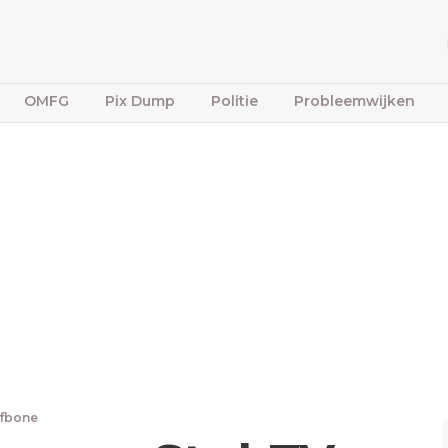
OMFG
Pix Dump
Politie
Probleemwijken
ffbone