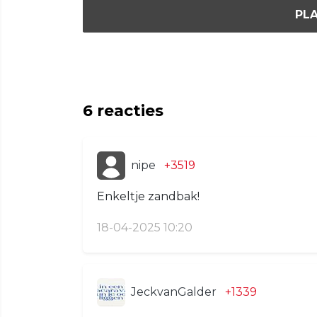
PLA
6
reacties
nipe
+3519
Enkeltje zandbak!
18-04-2025 10:20
JeckvanGalder
+1339