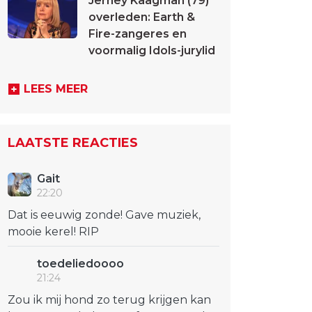
Jerney Kaagman (79)
overleden: Earth &
Fire-zangeres en
voormalig Idols-jurylid
LEES MEER
LAATSTE REACTIES
Gait
22:20
Dat is eeuwig zonde! Gave muziek,
mooie kerel! RIP
toedeliedoooo
21:24
Zou ik mij hond zo terug krijgen kan