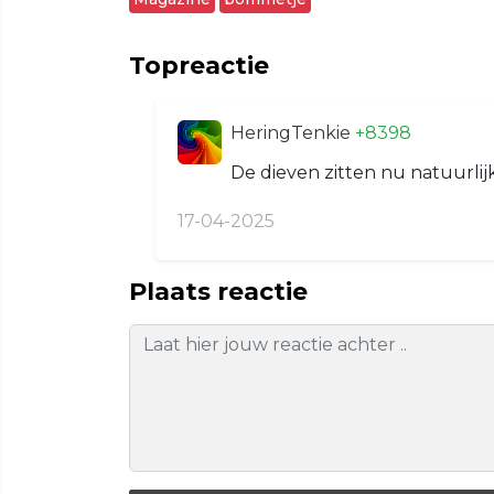
Topreactie
HeringTenkie
+8398
De dieven zitten nu natuurlij
17-04-2025
Plaats reactie