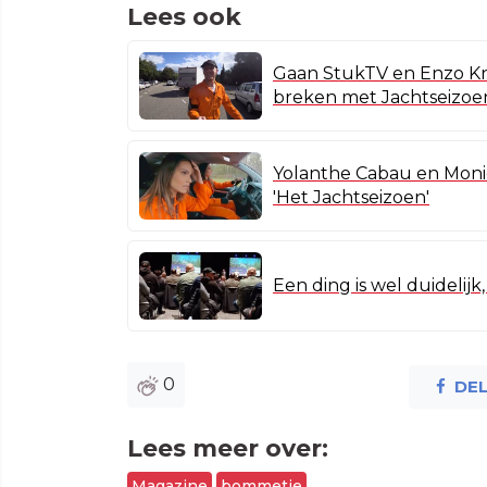
Lees ook
Gaan StukTV en Enzo Kn
breken met Jachtseizoe
Yolanthe Cabau en Moni
'Het Jachtseizoen'
Een ding is wel duidelijk
0
DE
Lees meer over:
Magazine
bommetje