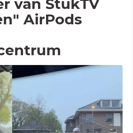
er van StukTV
en" AirPods
scentrum