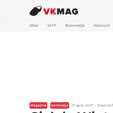
Alles
WTF
Bommetje
Hilarisch
Magazine
bommetje
17 april, 2025
·
Steve Sti