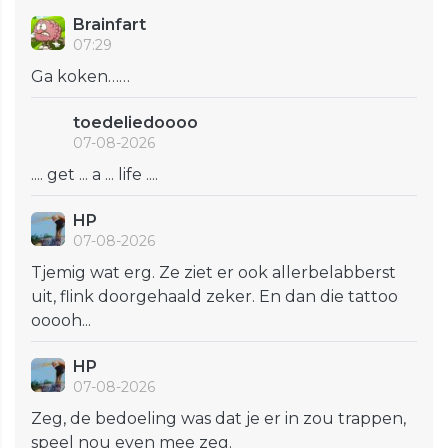
Brainfart
07:29
Ga koken……
toedeliedoooo
07-08-2026
.... get ... a ... life ....
HP
07-08-2026
Tjemig wat erg. Ze ziet er ook allerbelabberst
uit, flink doorgehaald zeker. En dan die tattoo
ooooh...
HP
07-08-2026
Zeg, de bedoeling was dat je er in zou trappen,
speel nou even mee zeg.