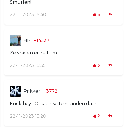
Smurfen!
22-11-2023 15:40
6
HP
+14237
Ze vragen er zelf om.
22-11-2023 15:35
3
Prikker
+3772
Fuck hey... Oekraïnse toestanden daar !
22-11-2023 15:20
2