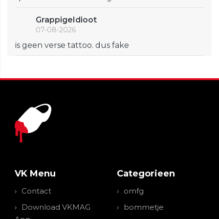
GrappigeIdioot
07-08-2026
is geen verse tattoo. dus fake
VK Menu
Categorieen
Contact
omfg
Download VKMAG
bommetje