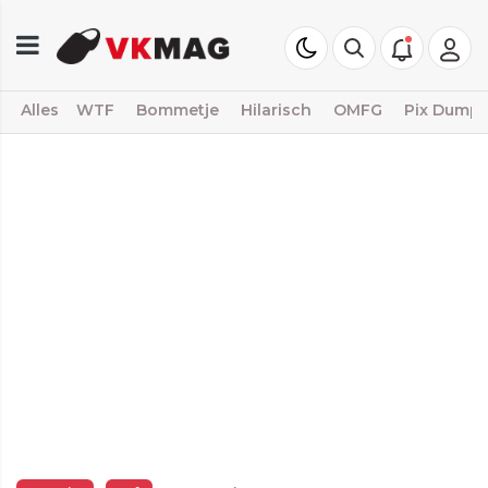
Alles
WTF
Bommetje
Hilarisch
OMFG
Pix Dump