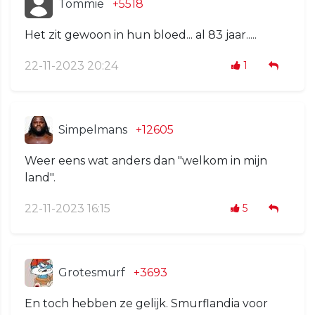
Tommie
+5518
Het zit gewoon in hun bloed... al 83 jaar.....
22-11-2023 20:24
1
Simpelmans
+12605
Weer eens wat anders dan "welkom in mijn
land".
22-11-2023 16:15
5
Grotesmurf
+3693
En toch hebben ze gelijk. Smurflandia voor