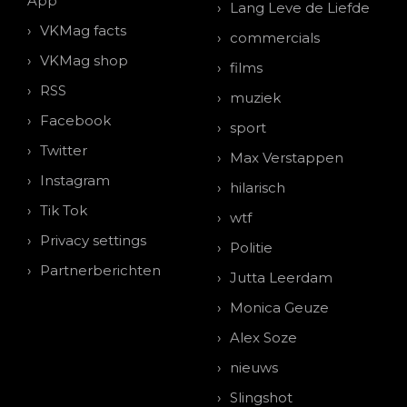
App
Lang Leve de Liefde
VKMag facts
commercials
VKMag shop
films
RSS
muziek
Facebook
sport
Twitter
Max Verstappen
Instagram
hilarisch
Tik Tok
wtf
Privacy settings
Politie
Partnerberichten
Jutta Leerdam
Monica Geuze
Alex Soze
nieuws
Slingshot