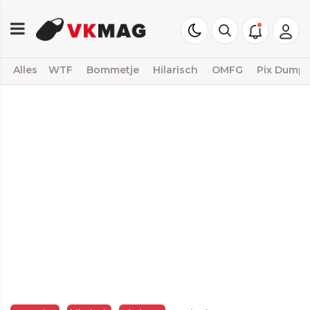
Alles
WTF
Bommetje
Hilarisch
OMFG
Pix Dump