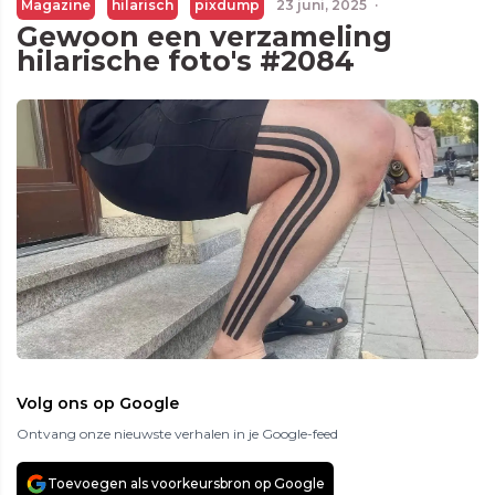
Magazine
hilarisch
pixdump
23 juni, 2025
·
Gewoon een verzameling
hilarische foto's #2084
Volg ons op Google
Ontvang onze nieuwste verhalen in je Google-feed
Toevoegen als voorkeursbron op Google