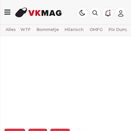
Alles
WTF
Bommetje
Hilarisch
OMFG
Pix Dump