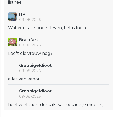
ijsthee
HP
09-08-2026
Wat versta je onder leven, het is India!
Brainfart
09-08-2026
Leeft die vrouw nog?
GrappigeIdioot
09-08-2026
alles kan kapot!
GrappigeIdioot
09-08-2026
heel veel triest denk ik. kan ook ietsje meer zijn