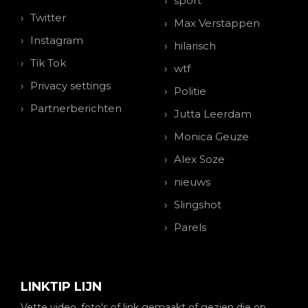
sport
Twitter
Max Verstappen
Instagram
hilarisch
Tik Tok
wtf
Privacy settings
Politie
Partnerberichten
Jutta Leerdam
Monica Geuze
Alex Soze
nieuws
Slingshot
Parels
LINKTIP LIJN
Vette video, foto's of link gemaakt of gezien die op