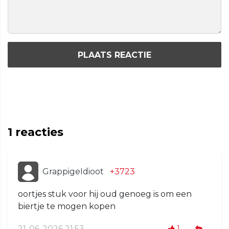
PLAATS REACTIE
1
reacties
GrappigeIdioot
+3723
oortjes stuk voor hij oud genoeg is om een
biertje te mogen kopen
21-06-2026 21:53
1