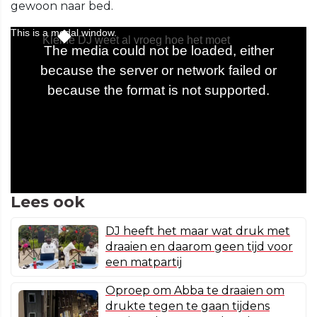
gewoon naar bed.
Lees ook
DJ heeft het maar wat druk met
draaien en daarom geen tijd voor
een matpartij
Oproep om Abba te draaien om
drukte tegen te gaan tijdens