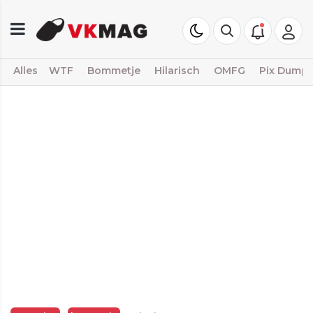
Alles
WTF
Bommetje
Hilarisch
OMFG
Pix Dump