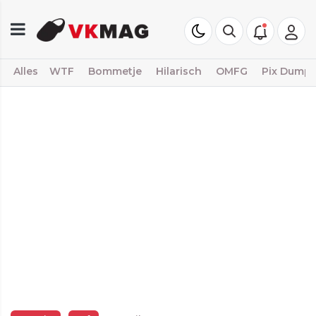
Alles
WTF
Bommetje
Hilarisch
OMFG
Pix Dump