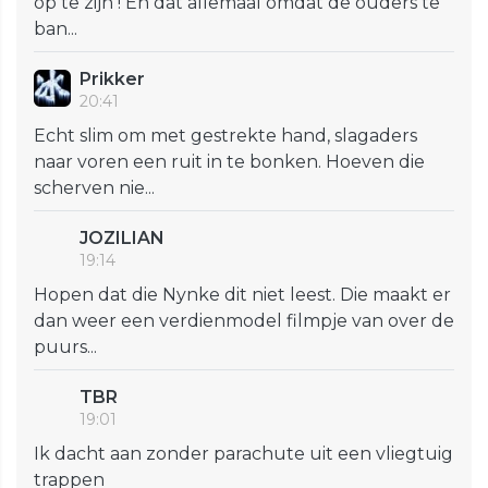
op te zijn ! En dat allemaal omdat de ouders te
ban...
Prikker
20:41
Echt slim om met gestrekte hand, slagaders
naar voren een ruit in te bonken. Hoeven die
scherven nie...
JOZILIAN
19:14
Hopen dat die Nynke dit niet leest. Die maakt er
dan weer een verdienmodel filmpje van over de
puurs...
TBR
19:01
Ik dacht aan zonder parachute uit een vliegtuig
trappen