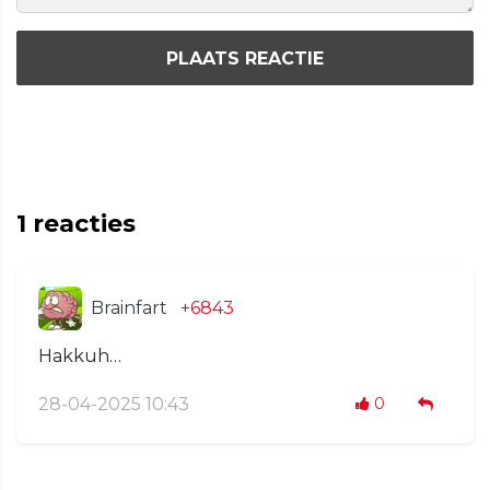
PLAATS REACTIE
1
reacties
Brainfart
+6843
Hakkuh…
28-04-2025 10:43
0