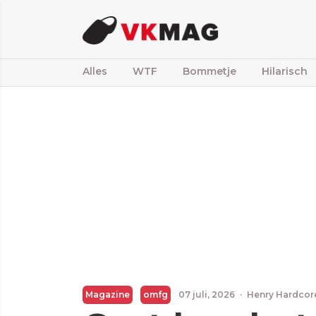
Alles
WTF
Bommetje
Hilarisch
Magazine
omfg
07 juli, 2026
·
Henry Hardcor