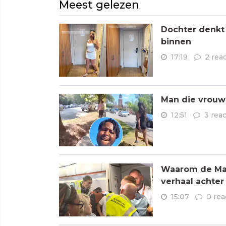
Meest gelezen
Dochter denkt
binnen
17:19
2 rea
Man die vrouwe
12:51
3 reac
Waarom de Mare
verhaal achter
15:07
0 rea