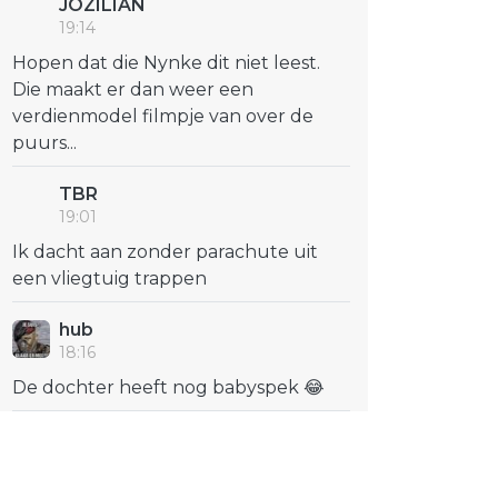
JOZILIAN
19:14
Hopen dat die Nynke dit niet leest.
Die maakt er dan weer een
verdienmodel filmpje van over de
puurs...
TBR
19:01
Ik dacht aan zonder parachute uit
een vliegtuig trappen
hub
18:16
De dochter heeft nog babyspek 😂