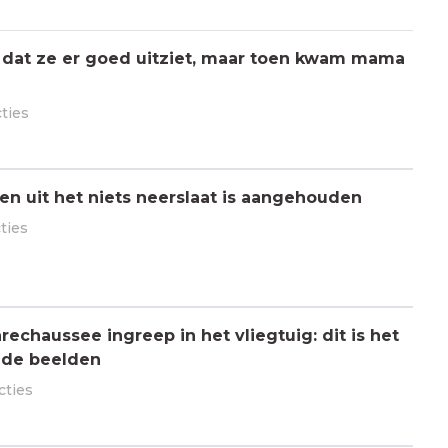
 dat ze er goed uitziet, maar toen kwam mama
cties
n uit het niets neerslaat is aangehouden
ties
chaussee ingreep in het vliegtuig: dit is het
 de beelden
cties