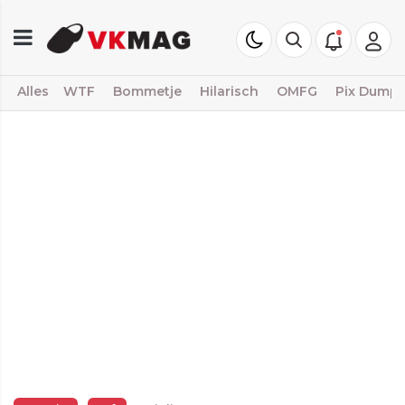
Alles
WTF
Bommetje
Hilarisch
OMFG
Pix Dump