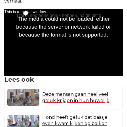
verhaal.
Lees ook
Deze mensen gaan heel veel
geluk krijgen in hun huwelijk
Hond heeft geluk dat baasje
even kwam kijken op balkon,