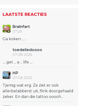
LAATSTE REACTIES
Brainfart
07:29
Ga koken……
toedeliedoooo
07-08-2026
.... get ... a ... life ....
HP
07-08-2026
Tjemig wat erg. Ze ziet er ook
allerbelabberst uit, flink doorgehaald
zeker. En dan die tattoo ooooh...