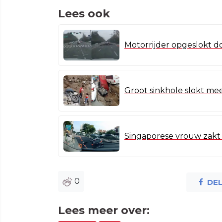
Lees ook
Motorrijder opgeslokt do
Groot sinkhole slokt me
Singaporese vrouw zakt 
0
DE
Lees meer over: