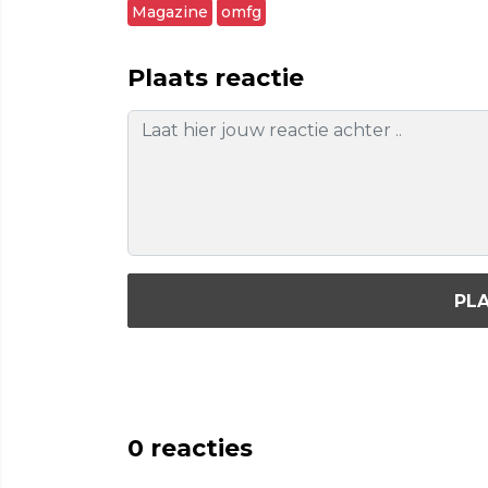
Magazine
omfg
Plaats reactie
PLA
0
reacties