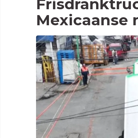
Frisdranktru
Mexicaanse 