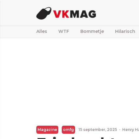
Alles
WTF
Bommetje
Hilarisch
Magazine
omfg
15 september, 2025
·
Henry H