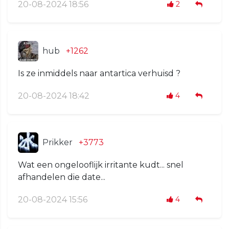
20-08-2024 18:56
2
hub
+1262
Is ze inmiddels naar antartica verhuisd ?
20-08-2024 18:42
4
Prikker
+3773
Wat een ongelooflijk irritante kudt... snel
afhandelen die date...
20-08-2024 15:56
4