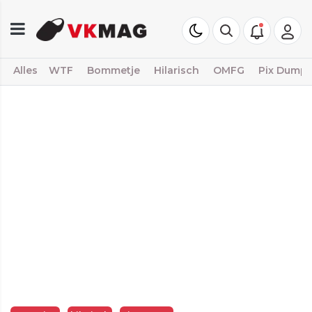
Alles
WTF
Bommetje
Hilarisch
OMFG
Pix Dump