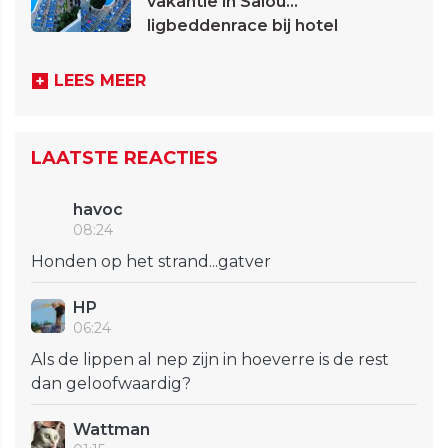
vakantie in Salou...
ligbeddenrace bij hotel
LEES MEER
LAATSTE REACTIES
havoc
08:24
Honden op het strand...gatver
HP
06:24
Als de lippen al nep zijn in hoeverre is de rest
dan geloofwaardig?
Wattman