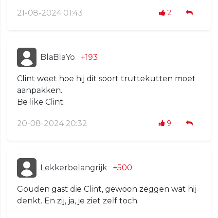
21-08-2024 01:43
2
BlaBlaYo
+193
Clint weet hoe hij dit soort truttekutten moet
aanpakken.
Be like Clint.
20-08-2024 20:32
9
Lekkerbelangrijk
+500
Gouden gast die Clint, gewoon zeggen wat hij
denkt. En zij, ja, je ziet zelf toch.