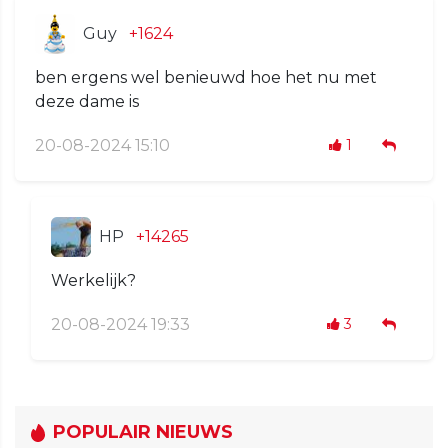
Guy
+1624
ben ergens wel benieuwd hoe het nu met
deze dame is
20-08-2024 15:10
1
HP
+14265
Werkelijk?
20-08-2024 19:33
3
POPULAIR NIEUWS