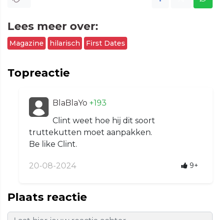
Lees meer over:
Magazine
hilarisch
First Dates
Topreactie
BlaBlaYo
+193
Clint weet hoe hij dit soort
truttekutten moet aanpakken.
Be like Clint.
20-08-2024
9+
Plaats reactie