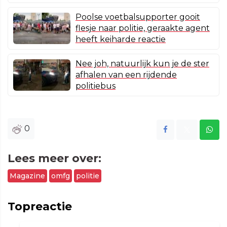
Poolse voetbalsupporter gooit
flesje naar politie, geraakte agent
heeft keiharde reactie
Nee joh, natuurlijk kun je de ster
afhalen van een rijdende
politiebus
0
Lees meer over:
Magazine
omfg
politie
Topreactie