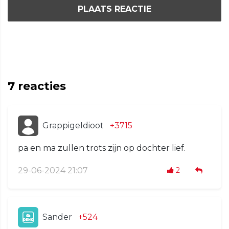
PLAATS REACTIE
7
reacties
GrappigeIdioot
+3715
pa en ma zullen trots zijn op dochter lief.
29-06-2024 21:07
2
Sander
+524