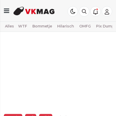
Alles
WTF
Bommetje
Hilarisch
OMFG
Pix Dump