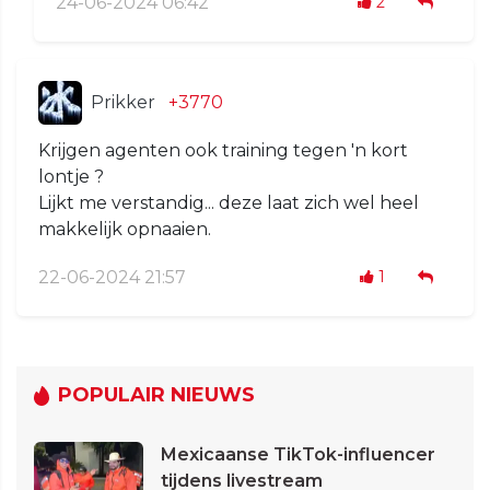
24-06-2024 06:42
2
Prikker
+3770
Krijgen agenten ook training tegen 'n kort
lontje ?
Lijkt me verstandig... deze laat zich wel heel
makkelijk opnaaien.
22-06-2024 21:57
1
POPULAIR NIEUWS
Mexicaanse TikTok-influencer
tijdens livestream