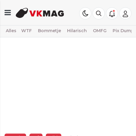
Alles
WTF
Bommetje
Hilarisch
OMFG
Pix Dump