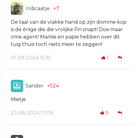
Indicaatje
+7
De taal van de vlakke hand op zijn domme kop
is de énige die die vrolijke Fin snapt! Doe maar
ome agent! Mamie en papie hebben over dit
tuig thuis toch niets meer te zeggen!
01-09-2024 15:10
1
Sander
+524
Mietje
23-06-2024 17:09
0