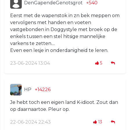
DenGapendeGenotsgrot
+540
Eerst met de wapenstok in zn bek meppen om
vervolgens met handen en voeten
vastgebonden in Doggystyle met broek op de
enkels tussen een stel hitsige mannelijke
varkens te zetten....
Even een lesje in onderdanigheid te leren.
23-06-2024 13:04
5
HP
+14226
Je hebt toch een eigen land K-idioot. Zout dan
op daarnaartoe. Pleur op.
22-06-2024 22:43
13