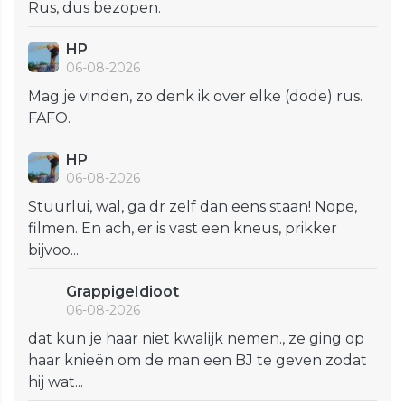
Rus, dus bezopen.
HP
06-08-2026
Mag je vinden, zo denk ik over elke (dode) rus.
FAFO.
HP
06-08-2026
Stuurlui, wal, ga dr zelf dan eens staan! Nope,
filmen. En ach, er is vast een kneus, prikker
bijvoo...
GrappigeIdioot
06-08-2026
dat kun je haar niet kwalijk nemen., ze ging op
haar knieën om de man een BJ te geven zodat
hij wat...