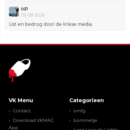
HP
05-08-2026
List en bedrog door de linkse media.
VK Menu
Categorieen
Contact
omfg
Download VKMAG
bommetje
App
Lang Leve de Liefde