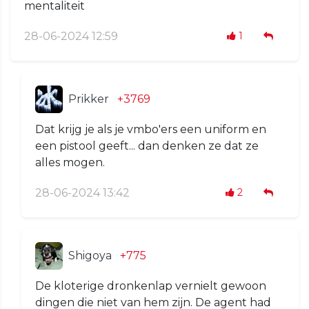
mentaliteit
28-06-2024 12:59
1
Prikker
+3769
Dat krijg je als je vmbo'ers een uniform en
een pistool geeft... dan denken ze dat ze
alles mogen.
28-06-2024 13:42
2
Shigoya
+775
De kloterige dronkenlap vernielt gewoon
dingen die niet van hem zijn. De agent had