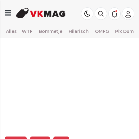
Alles
WTF
Bommetje
Hilarisch
OMFG
Pix Dump