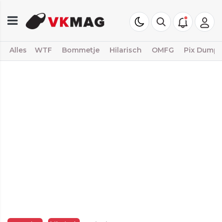
Alles
WTF
Bommetje
Hilarisch
OMFG
Pix Dump