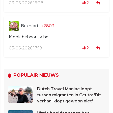
03-06-2026 19:28
2
Brainfart
+6803
Klonk behoorlijk hol ….
03-06-2026 17:19
2
POPULAIR NIEUWS
Dutch Travel Maniac loopt
tussen migranten in Ceuta: 'Dit
verhaal klopt gewoon niet'