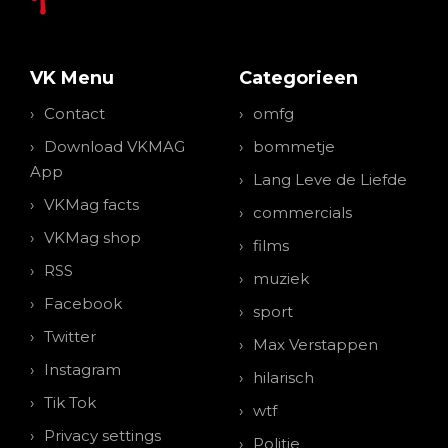
VK Menu
Categorieen
Contact
omfg
Download VKMAG
bommetje
App
Lang Leve de Liefde
VKMag facts
commercials
VKMag shop
films
RSS
muziek
Facebook
sport
Twitter
Max Verstappen
Instagram
hilarisch
Tik Tok
wtf
Privacy settings
Politie