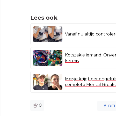
Lees ook
Vanaf nu altijd control
Kotszakje iemand: Onverge
kermis
Meisje krijgt per ongelu
complete Mental Brea
0
DE