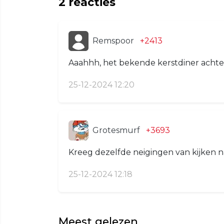
2
reacties
Remspoor
+2413
Aaahhh, het bekende kerstdiner achter
25-12-2024 12:20
Grotesmurf
+3693
Kreeg dezelfde neigingen van kijken na
25-12-2024 12:18
Meest gelezen