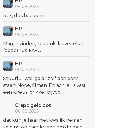
HP
06-08-2026
Rus, dus bezopen.
HP
06-08-2026
Mag je vinden, zo denk ik over elke
(dode) rus. FAFO.
HP
06-08-2026
Stuurlui, wal, ga dr zelf dan eens
staan! Nope, filmen. En ach, er is vast
een kneus, prikker bijvoo...
GrappigeIdioot
06-08-2026
dat kun je haar niet kwalijk nemen.,
ze ging op haar knieën om de man