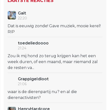
LAATSTE REACTIES
Gait
22:20
Dat is eeuwig zonde! Gave muziek, mooie kerel!
RIP
toedeliedoooo
21:24
Zou ik mij hond zo terug krijgen kan het een
week duren, of een maand, maar niemand zal
de resten va...
GrappigeIdioot
21:06
waar is de dierenpartij nu? en al die
dierenactivisten?
HenryHardcore