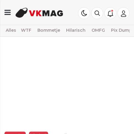
Alles
WTF
Bommetje
Hilarisch
OMFG
Pix Dump