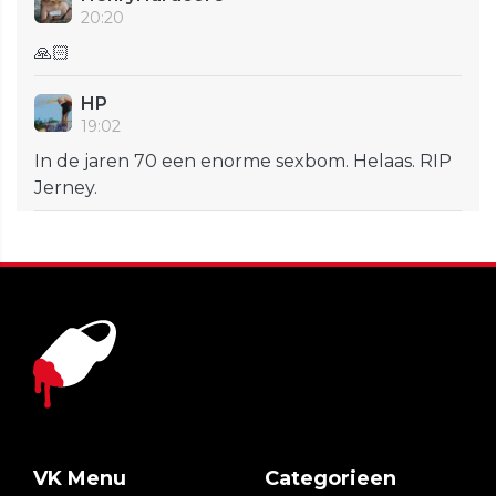
20:20
🙏🏻
HP
19:02
In de jaren 70 een enorme sexbom. Helaas. RIP
Jerney.
VK Menu
Categorieen