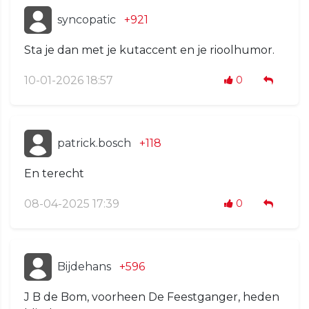
syncopatic
+921
Sta je dan met je kutaccent en je rioolhumor.
10-01-2026 18:57
0
patrick.bosch
+118
En terecht
08-04-2025 17:39
0
Bijdehans
+596
J B de Bom, voorheen De Feestganger, heden