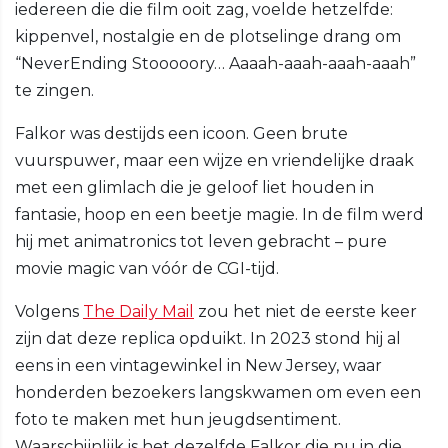
iedereen die die film ooit zag, voelde hetzelfde:
kippenvel, nostalgie en de plotselinge drang om
“NeverEnding Stooooory… Aaaah-aaah-aaah-aaah”
te zingen.
Falkor was destijds een icoon. Geen brute
vuurspuwer, maar een wijze en vriendelijke draak
met een glimlach die je geloof liet houden in
fantasie, hoop en een beetje magie. In de film werd
hij met animatronics tot leven gebracht – pure
movie magic van vóór de CGI-tijd.
Volgens
The Daily Mail
zou het niet de eerste keer
zijn dat deze replica opduikt. In 2023 stond hij al
eens in een vintagewinkel in New Jersey, waar
honderden bezoekers langskwamen om even een
foto te maken met hun jeugdsentiment.
Waarschijnlijk is het dezelfde Falkor die nu in die