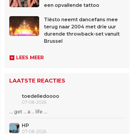
een opvallende tattoo
Tiësto neemt dancefans mee
terug naar 2004 met drie uur
durende throwback-set vanuit
Brussel
LEES MEER
LAATSTE REACTIES
toedeliedoooo
07-08-2026
.... get ... a ... life ....
HP
07-08-2026