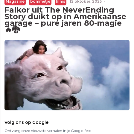
Magazine
bommetje
films
12 oktober, 2025
·
Falkor uit The NeverEnding
Story duikt op in Amerikaanse
garage – pure jaren 80-magie
🔥🐉
Volg ons op Google
Ontvang onze nieuwste verhalen in je Google-feed