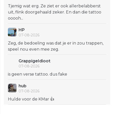
Tjemig wat erg. Ze ziet er ook allerbelabberst
uit, flink doorgehaald zeker. En dan die tattoo
ooooh...
HP
07-08-2026
Zeg, de bedoeling was dat je er in zou trappen,
speel nou even mee zeg.
GrappigeIdioot
07-08-2026
is geen verse tattoo. dus fake
hub
07-08-2026
Hulde voor de KMar 👍