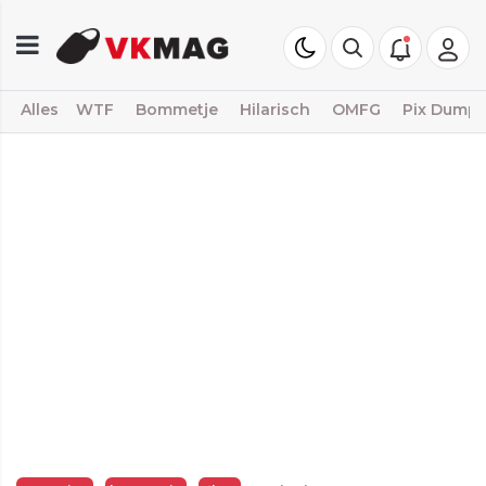
Alles
WTF
Bommetje
Hilarisch
OMFG
Pix Dump