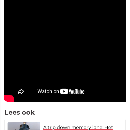
Lees ook
A trip down memory lane: Het