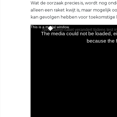
Wat de oorzaak precies is, wordt nog onde
alleen een raket kwijt is, maar mogelijk 
kan gevolgen hebben voor toekomstige 