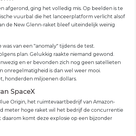
 afgerond, ging het volledig mis. Op beelden is te
ische vuurbal die het lanceerplatform verlicht alsof
n de New Glenn-raket bleef uiteindelijk weinig
e was van een "anomaly" tijdens de test.
 volgens plan. Gelukkig raakte niemand gewond.
nwezig en er bevonden zich nog geen satellieten
een onregelmatigheid is dan wel weer mooi.
et, honderden miljoenen dollars.
van SpaceX
lue Origin, het ruimtevaartbedrijf van Amazon-
rd meter hoge raket wil het bedrijf de concurrentie
t daarom komt deze explosie op een bijzonder