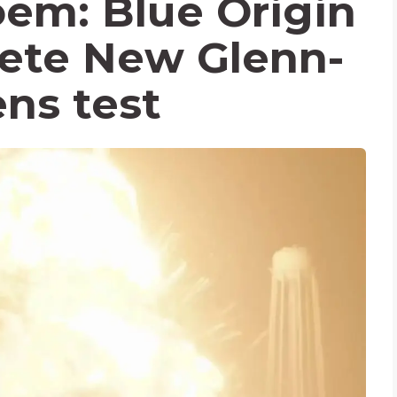
em: Blue Origin
lete New Glenn-
ens test