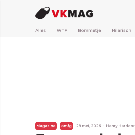
Alles
WTF
Bommetje
Hilarisch
Magazine
omfg
29 mei, 2026
·
Henry Hardcor