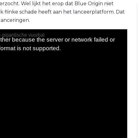
rzocht. Wel lijkt het erop dat Blue Origin niet
ook flinke schade heeft aan het lanceerplatform. Dat
lanceringen.