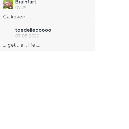
Brainfart
07:29
Ga koken……
toedeliedoooo
07-08-2026
.... get ... a ... life ....