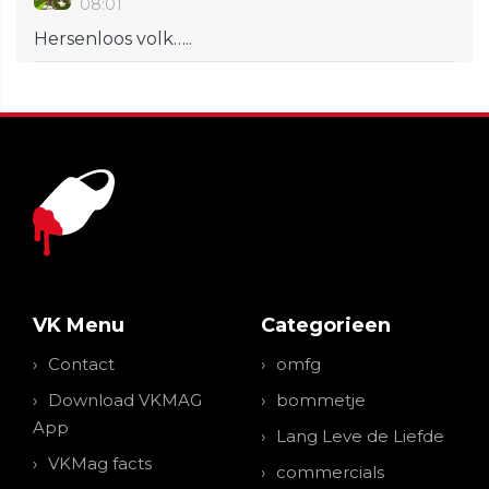
08:01
Hersenloos volk…..
VK Menu
Categorieen
Contact
omfg
Download VKMAG
bommetje
App
Lang Leve de Liefde
VKMag facts
commercials