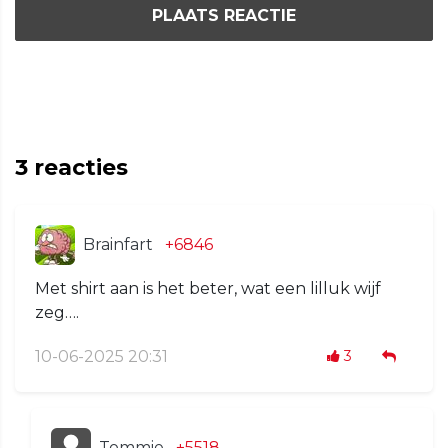
PLAATS REACTIE
3
reacties
Brainfart
+6846
Met shirt aan is het beter, wat een lilluk wijf
zeg….
10-06-2025 20:31
3
Tommie
+5518