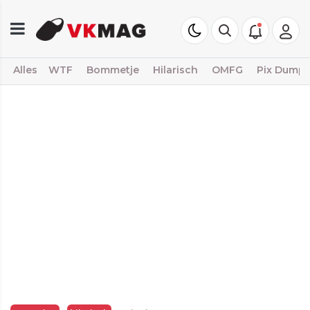
Alles
WTF
Bommetje
Hilarisch
OMFG
Pix Dump