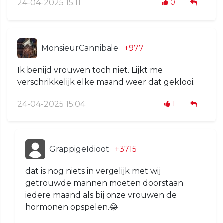
24-04-2025 15:11
0
MonsieurCannibale
+977
Ik benijd vrouwen toch niet. Lijkt me
verschrikkelijk elke maand weer dat geklooi.
24-04-2025 15:04
1
GrappigeIdioot
+3715
dat is nog niets in vergelijk met wij
getrouwde mannen moeten doorstaan
iedere maand als bij onze vrouwen de
hormonen opspelen.😂