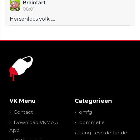
Brainfart
08:01
Hersenloos volk…..
VK Menu
Categorieen
Contact
omfg
Download VKMAG
bommetje
App
Lang Leve de Liefde