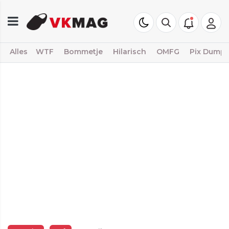
Alles
WTF
Bommetje
Hilarisch
OMFG
Pix Dump