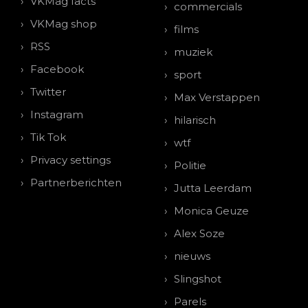
VKMag facts
commercials
VKMag shop
films
RSS
muziek
Facebook
sport
Twitter
Max Verstappen
Instagram
hilarisch
Tik Tok
wtf
Privacy settings
Politie
Partnerberichten
Jutta Leerdam
Monica Geuze
Alex Soze
nieuws
Slingshot
Parels