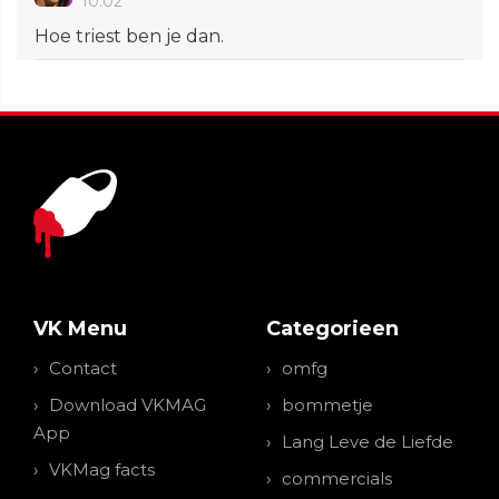
10:02
Hoe triest ben je dan.
VK Menu
Categorieen
Contact
omfg
Download VKMAG
bommetje
App
Lang Leve de Liefde
VKMag facts
commercials