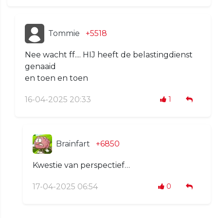
Tommie
+5518
Nee wacht ff.... HIJ heeft de belastingdienst
genaaid
en toen en toen
16-04-2025 20:33
1
Brainfart
+6850
Kwestie van perspectief…
17-04-2025 06:54
0