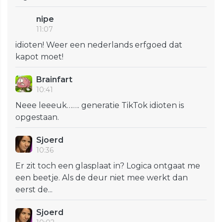
nipe
11:07
idioten! Weer een nederlands erfgoed dat
kapot moet!
Brainfart
10:41
Neee leeeuk……. generatie TikTok idioten is
opgestaan.
Sjoerd
10:36
Er zit toch een glasplaat in? Logica ontgaat me
een beetje. Als de deur niet mee werkt dan
eerst de...
Sjoerd