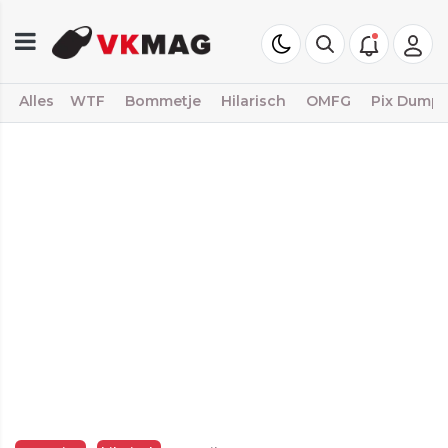
Alles
WTF
Bommetje
Hilarisch
OMFG
Pix Dump