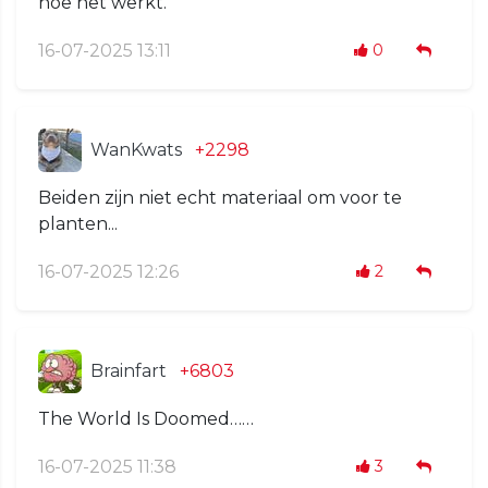
hoe het werkt.
16-07-2025 13:11
0
WanKwats
+2298
Beiden zijn niet echt materiaal om voor te
planten...
16-07-2025 12:26
2
Brainfart
+6803
The World Is Doomed……
16-07-2025 11:38
3