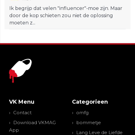
Ik begrijp dat velen "influencer"-moe zijn. Maar
door de kop schieten zou niet de oplossing
moeten z...
VK Menu
Categorieen
Contact
omfg
Download VKMAG
bommetje
App
Lang Leve de Liefde