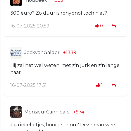
modbeek
+1525
300 euro? Zo duur is rohypnol toch niet?
16-07-2025 20:59
0
JeckvanGalder
+1339
Hij zal het wel weten, met z'n jurk en z'n lange
haar.
16-07-2025 17:51
1
MonsieurCannibale
+974
Jaja incelletjes, hoor je te nu? Deze man weet