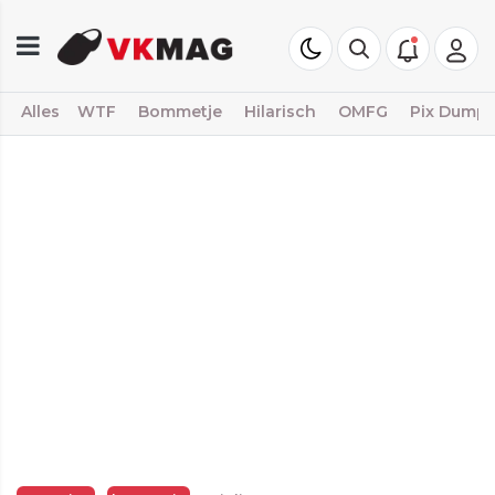
Alles
WTF
Bommetje
Hilarisch
OMFG
Pix Dump