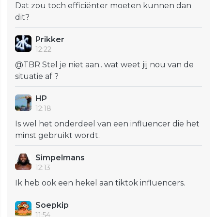
Dat zou toch efficiënter moeten kunnen dan
dit?
Prikker
12:22
@TBR Stel je niet aan.. wat weet jij nou van de
situatie af ?
HP
12:18
Is wel het onderdeel van een influencer die het
minst gebruikt wordt.
Simpelmans
12:13
Ik heb ook een hekel aan tiktok influencers.
Soepkip
11:54