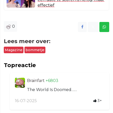
effectief
0
Lees meer over:
Magazine
bommetje
Topreactie
Brainfart
+6803
The World Is Doomed……
16-07-2025
3+