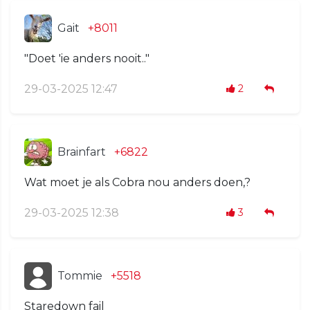
Gait
+8011
"Doet 'ie anders nooit.."
29-03-2025 12:47
2
Brainfart
+6822
Wat moet je als Cobra nou anders doen,?
29-03-2025 12:38
3
Tommie
+5518
Staredown fail