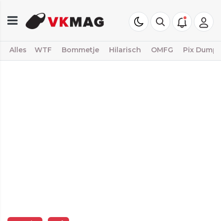
Alles
WTF
Bommetje
Hilarisch
OMFG
Pix Dump