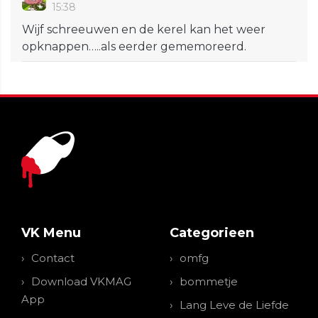
15:38
Wijf schreeuwen en de kerel kan het weer
opknappen…..als eerder gememoreerd.
VK Menu
Categorieen
Contact
omfg
Download VKMAG
bommetje
App
Lang Leve de Liefde