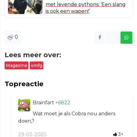
met levende pythons: ‘Een slang
is ook een wapen!’
0
Lees meer over:
Magazine
omfg
Topreactie
Brainfart
+6822
Wat moet je als Cobra nou anders
doen,?
29-03-2025
3+