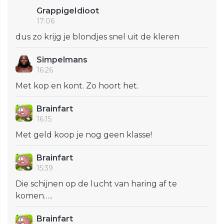
GrappigeIdioot
17:06
dus zo krijg je blondjes snel uit de kleren
Simpelmans
16:26
Met kop en kont. Zo hoort het.
Brainfart
16:15
Met geld koop je nog geen klasse!
Brainfart
15:39
Die schijnen op de lucht van haring af te
komen…..
Brainfart