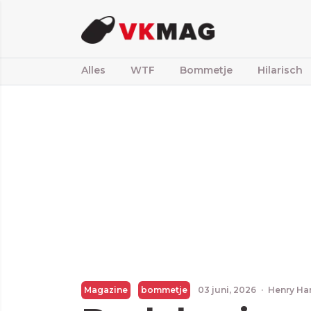
Alles
WTF
Bommetje
Hilarisch
Magazine
bommetje
03 juni, 2026
·
Henry Ha