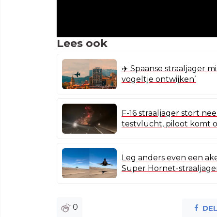
Lees ook
✈️ Spaanse straaljager m
vogeltje ontwijken’
F-16 straaljager stort ne
testvlucht, piloot komt
Leg anders even een ake
Super Hornet-straaljager
0
DE