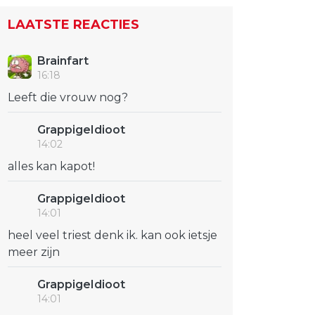
LAATSTE REACTIES
Brainfart
16:18
Leeft die vrouw nog?
GrappigeIdioot
14:02
alles kan kapot!
GrappigeIdioot
14:01
heel veel triest denk ik. kan ook ietsje
meer zijn
GrappigeIdioot
14:01