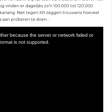
 vinden er dagelijks zo’n 100.000 tot 120.000
erkansing. Niet tegen XR zeggen trouwens hoeveel
ets aan proberen te doen…