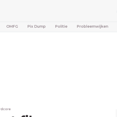
OMFG
Pix Dump
Politie
Probleemwijken
rdcore