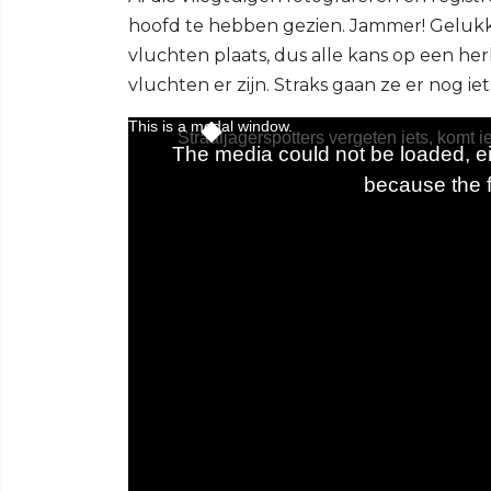
hoofd te hebben gezien. Jammer! Gelukkig
vluchten plaats, dus alle kans op een h
vluchten er zijn. Straks gaan ze er nog i