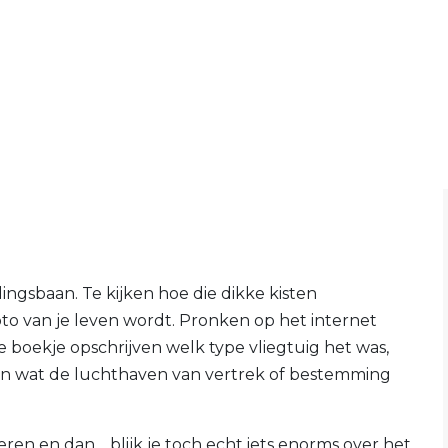
ndingsbaan. Te kijken hoe die dikke kisten
oto van je leven wordt. Pronken op het internet
e boekje opschrijven welk type vliegtuig het was,
n wat de luchthaven van vertrek of bestemming
reren en dan… blijk je toch echt iets enorms over het