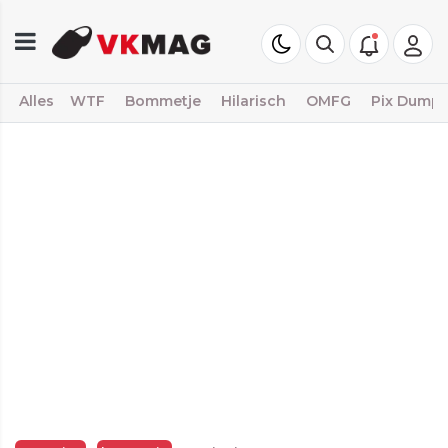
Alles
WTF
Bommetje
Hilarisch
OMFG
Pix Dump