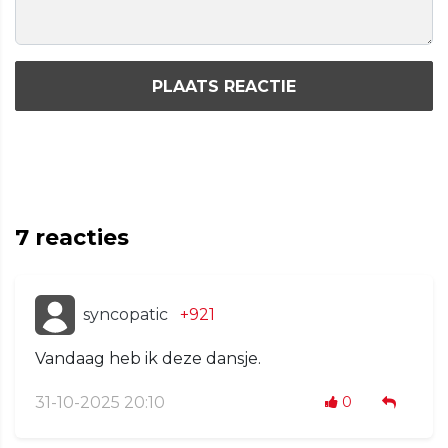
PLAATS REACTIE
7
reacties
syncopatic
+921
Vandaag heb ik deze dansje.
31-10-2025 20:10
0