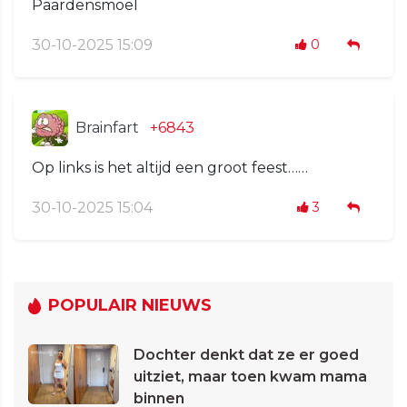
Paardensmoel
30-10-2025 15:09
0
Brainfart
+6843
Op links is het altijd een groot feest……
30-10-2025 15:04
3
POPULAIR NIEUWS
Dochter denkt dat ze er goed
uitziet, maar toen kwam mama
binnen