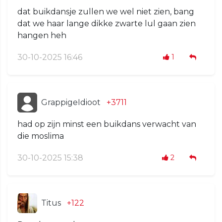
dat buikdansje zullen we wel niet zien, bang
dat we haar lange dikke zwarte lul gaan zien
hangen heh
30-10-2025 16:46
1
GrappigeIdioot
+3711
had op zijn minst een buikdans verwacht van
die moslima
30-10-2025 15:38
2
Titus
+122