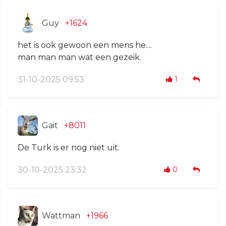
Guy
+1624
het is ook gewoon een mens he....
man man man wat een gezeik.
31-10-2025 09:53
1
Gait
+8011
De Turk is er nog niet uit.
30-10-2025 23:32
0
Wattman
+1966