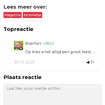
Lees meer over:
Magazine
bommetje
Topreactie
Brainfart
+6843
Op links is het altijd een groot feest……
30-10-2025
3+
Plaats reactie