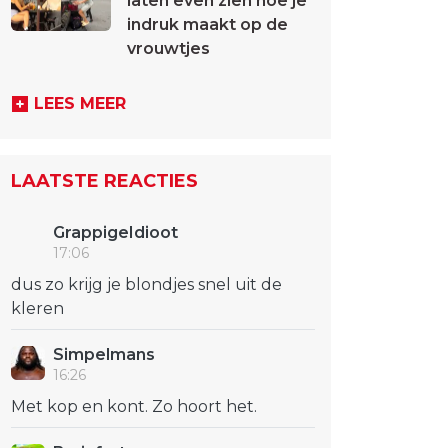
laten even zien hoe je
indruk maakt op de
vrouwtjes
LEES MEER
LAATSTE REACTIES
GrappigeIdioot
17:06
dus zo krijg je blondjes snel uit de
kleren
Simpelmans
16:26
Met kop en kont. Zo hoort het.