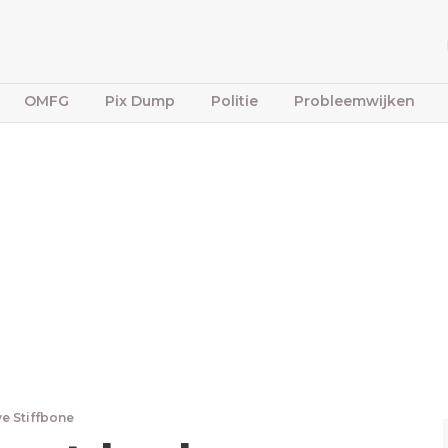
OMFG
Pix Dump
Politie
Probleemwijken
ve Stiffbone