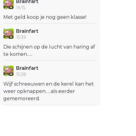
Brainfart
16:15
Met geld koop je nog geen klasse!
Brainfart
15:39
Die schijnen op de lucht van haring af
te komen…..
Brainfart
15:38
Wijf schreeuwen en de kerel kan het
weer opknappen…..als eerder
gememoreerd.