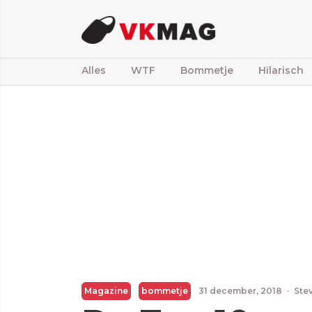
Alles
WTF
Bommetje
Hilarisch
Magazine
bommetje
31 december, 2018
·
Ste