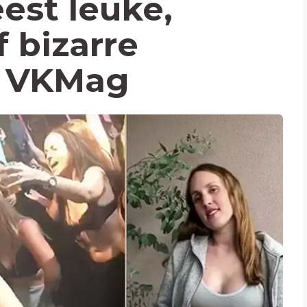
est leuke,
 bizarre
p VKMag