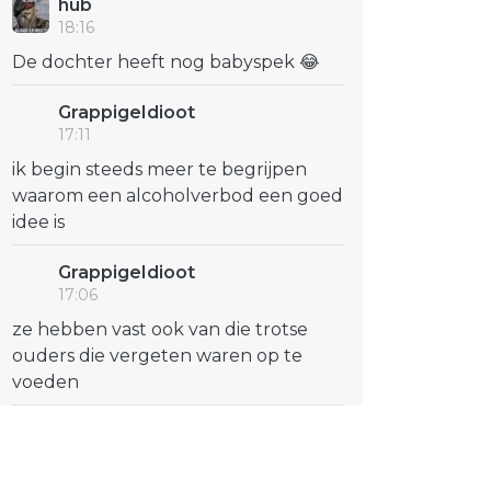
hub
18:16
De dochter heeft nog babyspek 😂
GrappigeIdioot
17:11
ik begin steeds meer te begrijpen
waarom een alcoholverbod een goed
idee is
GrappigeIdioot
17:06
ze hebben vast ook van die trotse
ouders die vergeten waren op te
voeden