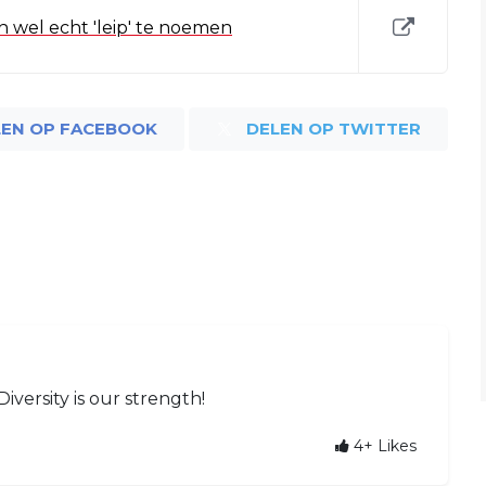
och wel echt 'leip' te noemen
LEN OP FACEBOOK
DELEN OP TWITTER
Diversity is our strength!
4+
Likes