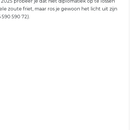
 2025 probeer je dat niet diplomatiek op te lossen
e zoute friet, maar ros je gewoon het licht uit zijn
 590 590 72).