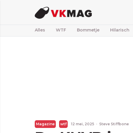
Alles
WTF
Bommetje
Hilarisch
Magazine
wtf
12 mei, 2025
·
Steve Stiffbone