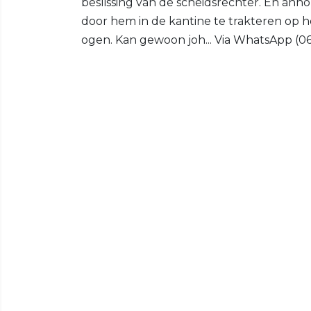
beslissing van de scheidsrechter. En anno
door hem in de kantine te trakteren op hel
ogen. Kan gewoon joh... Via WhatsApp (06