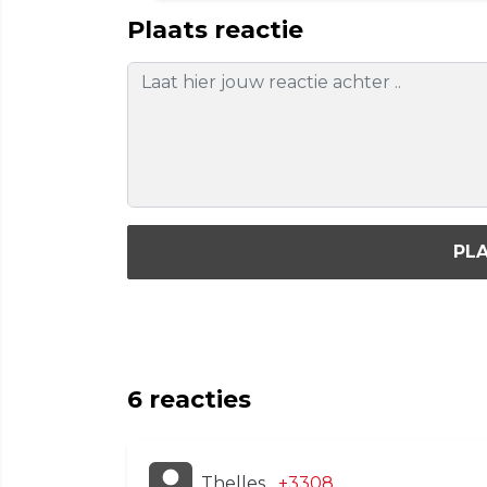
Plaats reactie
PLA
6
reacties
Thelles
+3308