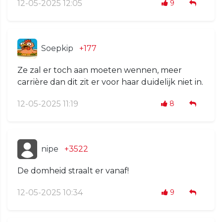
12-05-2025 12:05
9
Soepkip
+177
Ze zal er toch aan moeten wennen, meer
carrière dan dit zit er voor haar duidelijk niet in.
12-05-2025 11:19
8
nipe
+3522
De domheid straalt er vanaf!
12-05-2025 10:34
9