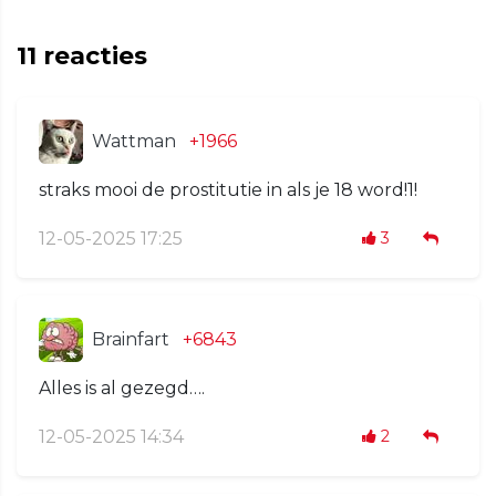
11
reacties
Wattman
+1966
straks mooi de prostitutie in als je 18 word!1!
12-05-2025 17:25
3
Brainfart
+6843
Alles is al gezegd….
12-05-2025 14:34
2