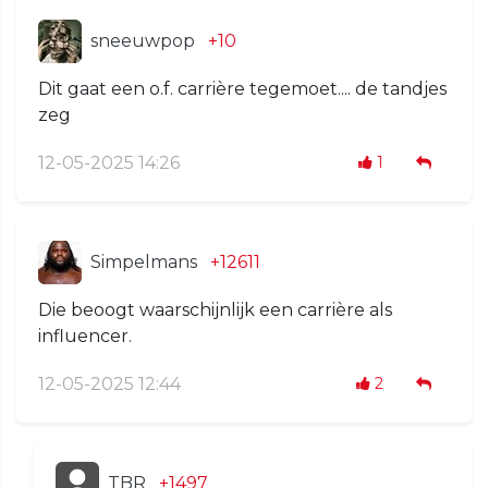
sneeuwpop
+10
Dit gaat een o.f. carrière tegemoet.... de tandjes
zeg
12-05-2025 14:26
1
Simpelmans
+12611
Die beoogt waarschijnlijk een carrière als
influencer.
12-05-2025 12:44
2
TBR
+1497