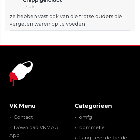
GrappigeIdioot
17:06
ze hebben vast ook van die trotse ouders die
vergeten waren op te voeden
VK Menu
Categorieen
Contact
omfg
Download VKMAG
bommetje
App
Lang Leve de Liefde