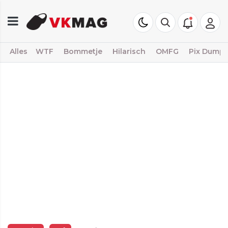
Alles
WTF
Bommetje
Hilarisch
OMFG
Pix Dump