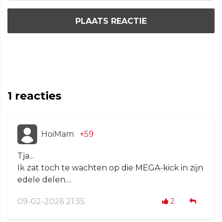
PLAATS REACTIE
1
reacties
HoiMam
+59
Tja...
Ik zat toch te wachten op die MEGA-kick in zijn
edele delen....
09-02-2026 21:35
2