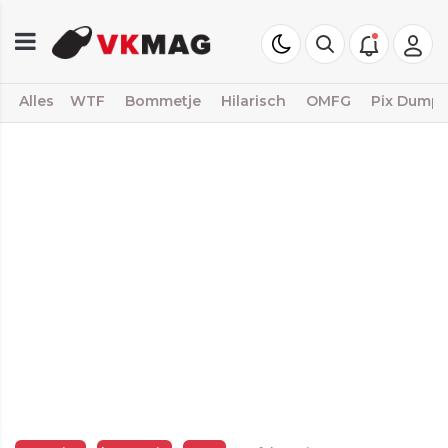
Alles
WTF
Bommetje
Hilarisch
OMFG
Pix Dump