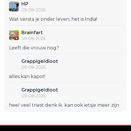
HP
09-08-2026
Wat versta je onder leven, het is India!
Brainfart
09-08-2026
Leeft die vrouw nog?
GrappigeIdioot
09-08-2026
alles kan kapot!
GrappigeIdioot
09-08-2026
heel veel triest denk ik. kan ook ietsje meer zijn