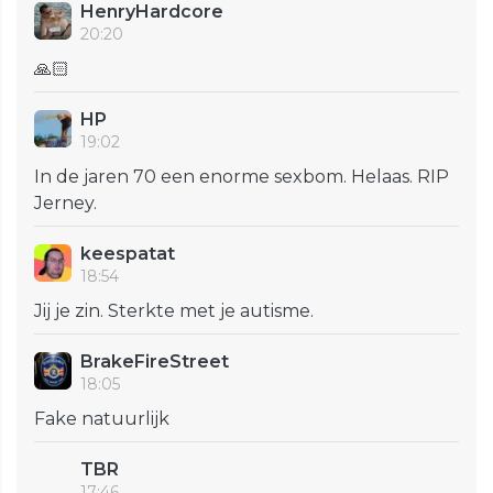
HenryHardcore
20:20
🙏🏻
HP
19:02
In de jaren 70 een enorme sexbom. Helaas. RIP
Jerney.
keespatat
18:54
Jij je zin. Sterkte met je autisme.
BrakeFireStreet
18:05
Fake natuurlijk
TBR
17:46