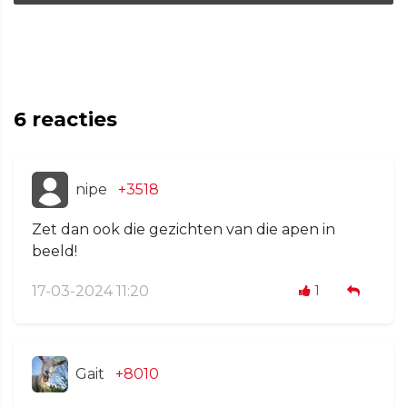
6
reacties
nipe
+3518
Zet dan ook die gezichten van die apen in
beeld!
17-03-2024 11:20
1
Gait
+8010