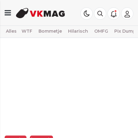
Alles
WTF
Bommetje
Hilarisch
OMFG
Pix Dump