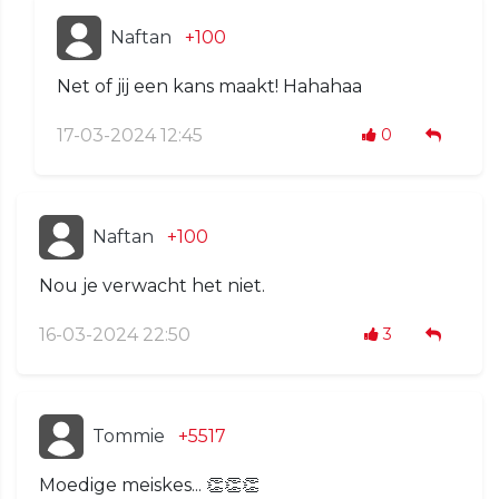
Naftan
+100
Net of jij een kans maakt! Hahahaa
17-03-2024 12:45
0
Naftan
+100
Nou je verwacht het niet.
16-03-2024 22:50
3
Tommie
+5517
Moedige meiskes... 👏👏👏