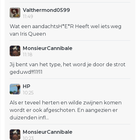
Valthermond0599
11:49
Wat een aandachtsH*E*R Heeft wel iets weg
van Iris Queen
MonsieurCannibale
11:18
Jij bent van het type, het word je door de strot
geduwd!!!11!11
HP
10:25
Als er teveel herten en wilde zwijnen komen
wordt er ook afgeschoten. En aangezien er
duizenden infl...
MonsieurCannibale
10:23