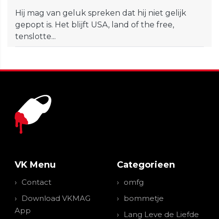
Hij mag van geluk spreken dat hij niet gelijk
gepopt is. Het blijft USA, land of the free,
tenslotte...
VK Menu
Categorieen
Contact
omfg
Download VKMAG
bommetje
App
Lang Leve de Liefde