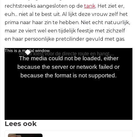
rechtstreeks aangesloten op de
tank
. Het ziet er,
euh... niet al te best uit. Al lijkt deze vrouw zelf het
prima naar haar zin te hebben. Niet echt natuurlijk,
maar ze viert wel een tijdelijk feestje met zichzelf
en haar persoonlijke pretcilinder gevuld met gas.
Lees ook