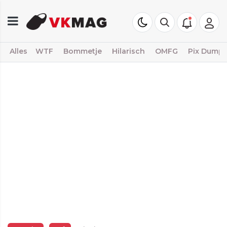
Alles
WTF
Bommetje
Hilarisch
OMFG
Pix Dump