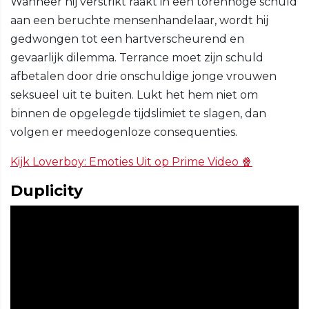
Wanneer hij verstrikt raakt in een torenhoge schuld
aan een beruchte mensenhandelaar, wordt hij
gedwongen tot een hartverscheurend en
gevaarlijk dilemma. Terrance moet zijn schuld
afbetalen door drie onschuldige jonge vrouwen
seksueel uit te buiten. Lukt het hem niet om
binnen de opgelegde tijdslimiet te slagen, dan
volgen er meedogenloze consequenties.
Kijk Loverboy: Emoties Uit op Prime Video 🍿
Duplicity