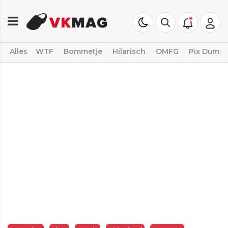
Alles
WTF
Bommetje
Hilarisch
OMFG
Pix Dump