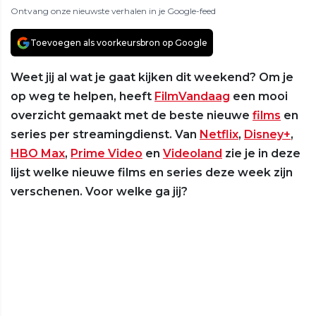
Ontvang onze nieuwste verhalen in je Google-feed
Toevoegen als voorkeursbron op Google
Weet jij al wat je gaat kijken dit weekend? Om je
op weg te helpen, heeft
FilmVandaag
een mooi
overzicht gemaakt met de beste nieuwe
films
en
series per streamingdienst. Van
Netflix
,
Disney+
,
HBO Max
,
Prime Video
en
Videoland
zie je in deze
lijst welke nieuwe films en series deze week zijn
verschenen. Voor welke ga jij?