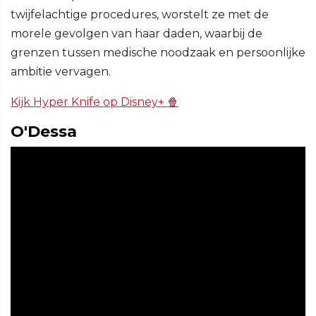
twijfelachtige procedures, worstelt ze met de
morele gevolgen van haar daden, waarbij de
grenzen tussen medische noodzaak en persoonlijke
ambitie vervagen.
Kijk Hyper Knife op Disney+ 🍿
O'Dessa