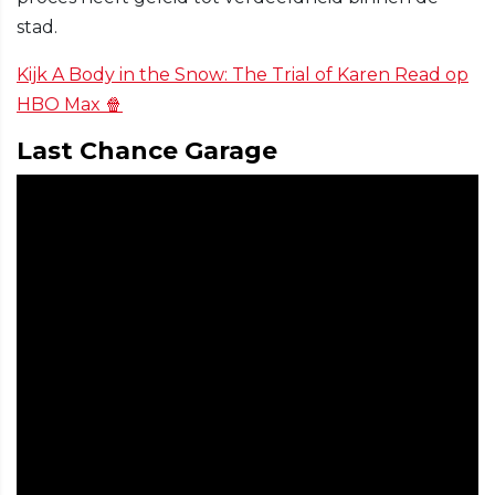
stad.
Kijk A Body in the Snow: The Trial of Karen Read op
HBO Max 🍿
Last Chance Garage