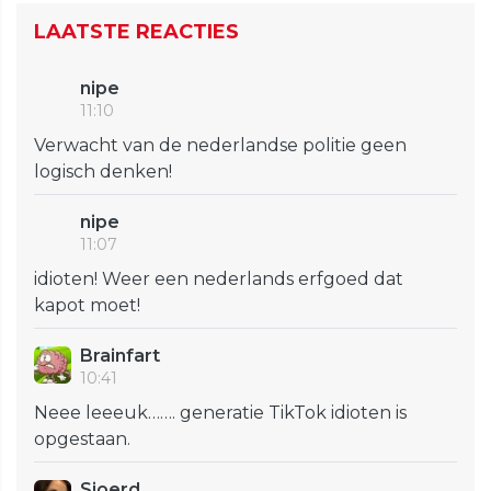
LAATSTE REACTIES
nipe
11:10
Verwacht van de nederlandse politie geen
logisch denken!
nipe
11:07
idioten! Weer een nederlands erfgoed dat
kapot moet!
Brainfart
10:41
Neee leeeuk……. generatie TikTok idioten is
opgestaan.
Sjoerd