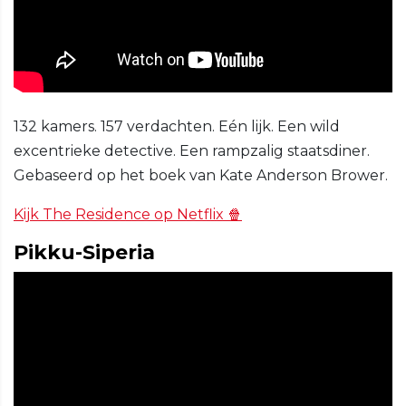
132 kamers. 157 verdachten. Eén lijk. Een wild
excentrieke detective. Een rampzalig staatsdiner.
Gebaseerd op het boek van Kate Anderson Brower.
Kijk The Residence op Netflix 🍿
Pikku-Siperia