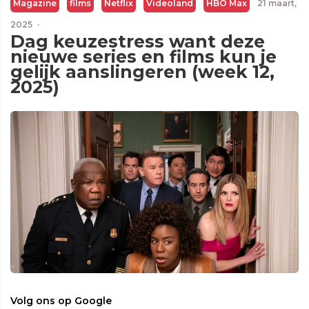
Magazine
films
Netflix
Videoland
HBO Max
21 maart,
2025
·
Dag keuzestress want deze
nieuwe series en films kun je
gelijk aanslingeren (week 12,
2025)
Volg ons op Google