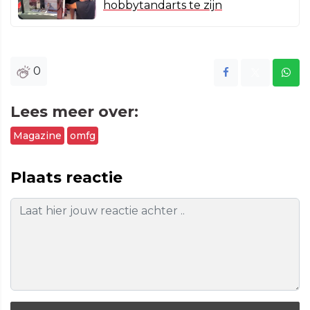
hobbytandarts te zijn
0
Lees meer over:
Magazine
omfg
Plaats reactie