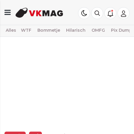
Alles
WTF
Bommetje
Hilarisch
OMFG
Pix Dump