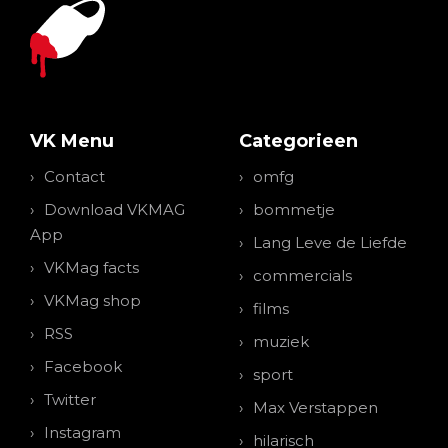
VK Menu
Categorieen
Contact
omfg
Download VKMAG
bommetje
App
Lang Leve de Liefde
VKMag facts
commercials
VKMag shop
films
RSS
muziek
Facebook
sport
Twitter
Max Verstappen
Instagram
hilarisch