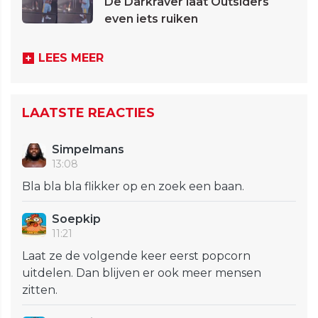
De Darkraver laat Outsiders
even iets ruiken
LEES MEER
LAATSTE REACTIES
Simpelmans
13:08
Bla bla bla flikker op en zoek een baan.
Soepkip
11:21
Laat ze de volgende keer eerst popcorn
uitdelen. Dan blijven er ook meer mensen
zitten.