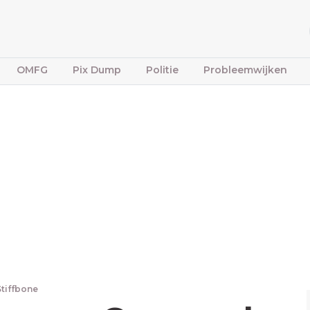
OMFG
Pix Dump
Politie
Probleemwijken
Stiffbone