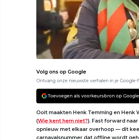
Volg ons op Google
Ontvang onze nieuwste verhalen in je Google-
Toevoegen als voorkeursbron op Google
Ooit maakten Henk Temming en Henk We
(
Wie kent hem niet?
). Fast forward naa
opnieuw met elkaar overhoop — dit ke
carnavalsnummer dat offline wordt geh