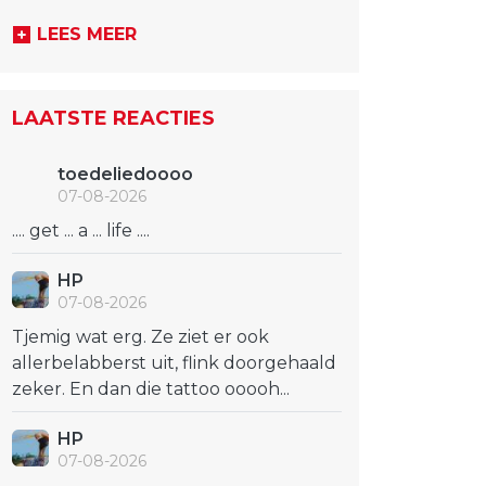
LEES MEER
LAATSTE REACTIES
toedeliedoooo
07-08-2026
.... get ... a ... life ....
HP
07-08-2026
Tjemig wat erg. Ze ziet er ook
allerbelabberst uit, flink doorgehaald
zeker. En dan die tattoo ooooh...
HP
07-08-2026