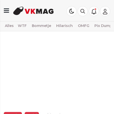
Alles
WTF
Bommetje
Hilarisch
OMFG
Pix Dump