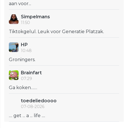
aan voor...
Simpelmans
11:50
Tiktokgelul. Leuk voor Generatie Platzak.
HP
10:48
Groningers.
Brainfart
07:29
Ga koken……
toedeliedoooo
07-08-2026
.... get ... a ... life ....