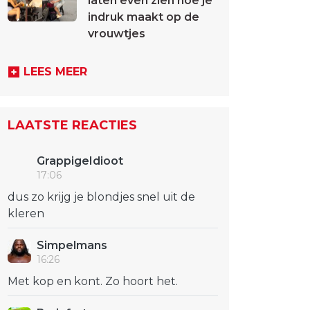
laten even zien hoe je
indruk maakt op de
vrouwtjes
LEES MEER
LAATSTE REACTIES
GrappigeIdioot
17:06
dus zo krijg je blondjes snel uit de
kleren
Simpelmans
16:26
Met kop en kont. Zo hoort het.