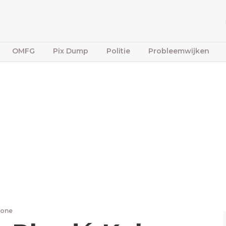
OMFG
Pix Dump
Politie
Probleemwijken
bone