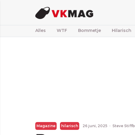
Alles
WTF
Bommetje
Hilarisch
Magazine
hilarisch
26 juni, 2025
·
Steve Stiff