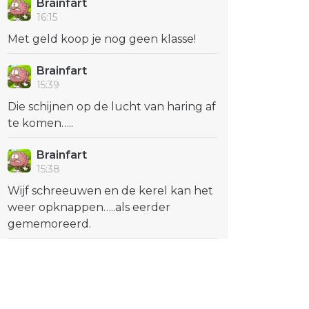
Brainfart
16:15
Met geld koop je nog geen klasse!
Brainfart
15:39
Die schijnen op de lucht van haring af
te komen…..
Brainfart
15:38
Wijf schreeuwen en de kerel kan het
weer opknappen…..als eerder
gememoreerd.