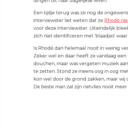
dingen uit haar dagelijkse leven.
Een tijdje terug was ze nog de ongewenst
interviewster liet weten dat ze
Rhodé nie
voor deze interviewster. Uiteindelijk ble
zich niet identificeren met 'blaadjes' waa
Is Rhodé dan helemaal nooit in weinig v
Zeker wel en daar heeft ze vandaag een
douchen, maar was vergeten muziek aan
te zetten. Stond ze ineens oog in oog me
kon wel door de grond zakken, maar wij 
De beste man zal zijn netvlies nooit meer