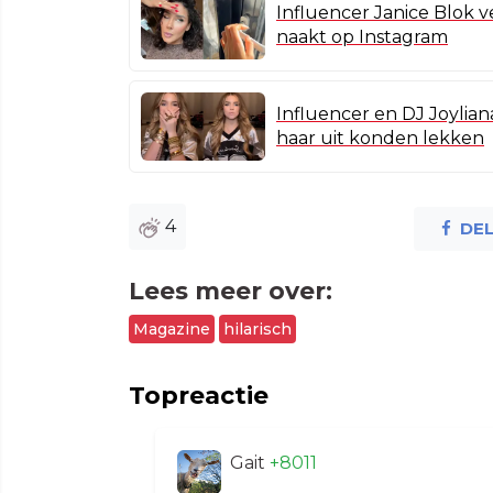
Influencer Janice Blok v
naakt op Instagram
Influencer en DJ Joylian
haar uit konden lekken
4
DE
Lees meer over:
Magazine
hilarisch
Topreactie
Gait
+8011