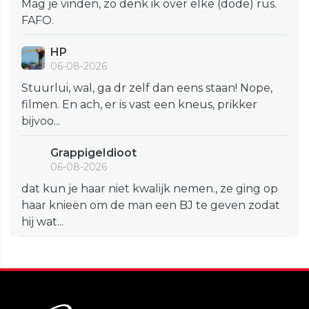
Mag je vinden, zo denk ik over elke (dode) rus.
FAFO.
HP
06-08-2026
Stuurlui, wal, ga dr zelf dan eens staan! Nope,
filmen. En ach, er is vast een kneus, prikker
bijvoo...
GrappigeIdioot
06-08-2026
dat kun je haar niet kwalijk nemen., ze ging op
haar knieën om de man een BJ te geven zodat
hij wat...