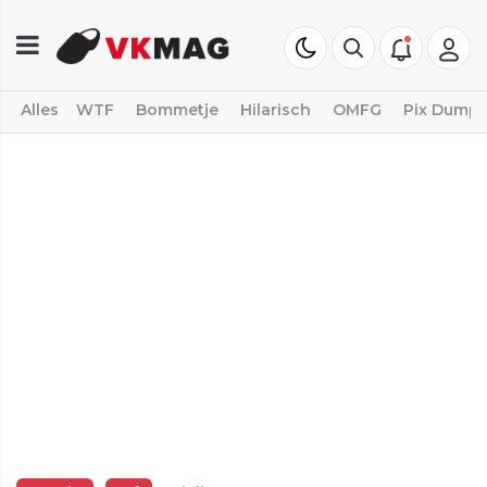
Alles
WTF
Bommetje
Hilarisch
OMFG
Pix Dump