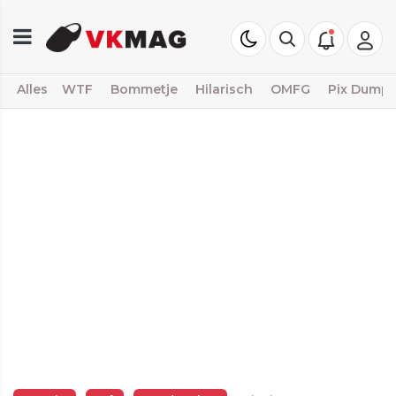
Alles
WTF
Bommetje
Hilarisch
OMFG
Pix Dump