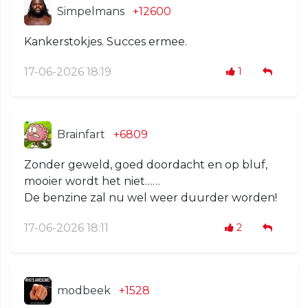
Simpelmans
+12600
Kankerstokjes. Succes ermee.
17-06-2026 18:19
1
Brainfart
+6809
Zonder geweld, goed doordacht en op bluf,
mooier wordt het niet……
De benzine zal nu wel weer duurder worden!
17-06-2026 18:11
2
modbeek
+1528