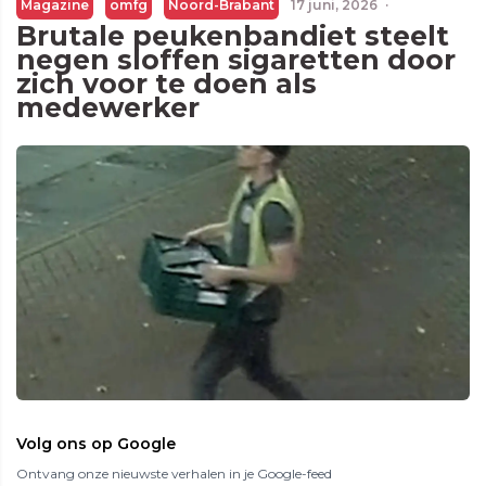
Magazine
omfg
Noord-Brabant
17 juni, 2026
·
Brutale peukenbandiet steelt
negen sloffen sigaretten door
zich voor te doen als
medewerker
Volg ons op Google
Ontvang onze nieuwste verhalen in je Google-feed