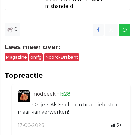
mishandeld
0
Lees meer over:
Magazine
omfg
Noord-Brabant
Topreactie
modbeek
+1528
Oh jee. Als Shell zo'n financiele strop
maar kan verwerken!
17-06-2026
3+