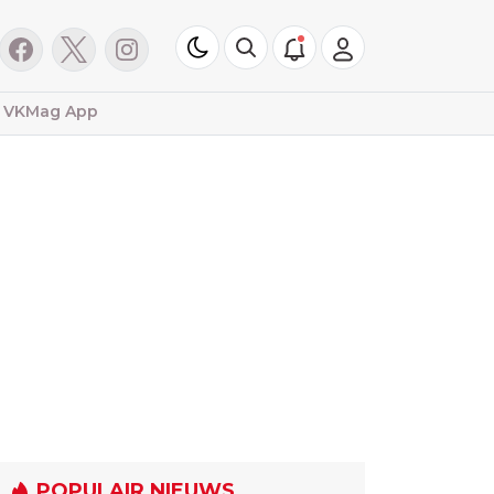
VKMag App
POPULAIR NIEUWS