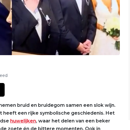
feed
nemen bruid en bruidegom samen een slok wijn.
t heeft een rijke symbolische geschiedenis. Het
oodse
huwelijken
, waar het delen van een beker
: de zoete én de bittere momenten. Ook in