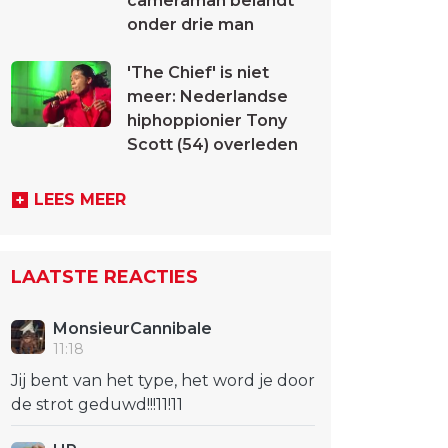
cameraman belandt
onder drie man
'The Chief' is niet
meer: Nederlandse
hiphoppionier Tony
Scott (54) overleden
LEES MEER
LAATSTE REACTIES
MonsieurCannibale
11:18
Jij bent van het type, het word je door
de strot geduwd!!!11!11