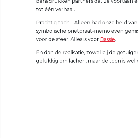
benadrukken partners dat ze voortaan 
tot één verhaal.
Prachtig toch… Alleen had onze held van
symbolische prietpraat-memo even gemist
voor de sfeer. Alles is voor
Bassie
.
En dan de realisatie, zowel bij de getuige
gelukkig om lachen, maar de toon is wel d