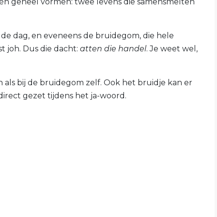
één geheel vormen: twee levens die samensmelten
 de dag, en eveneens de bruidegom, die hele
 joh. Dus die dacht:
atten die handel
. Je weet wel,
n als bij de bruidegom zelf. Ook het bruidje kan er
irect gezet tijdens het ja-woord.