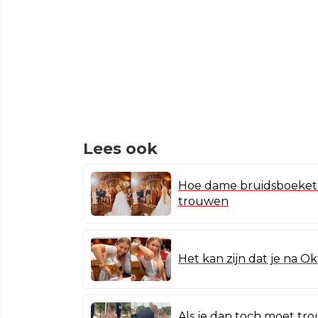
Lees ook
Hoe dame bruidsboeket va
trouwen
Het kan zijn dat je na O
Als je dan toch moet tr