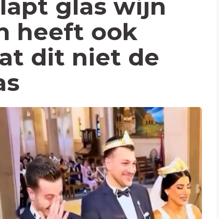
apt glas wijn
n heeft ook
at dit niet de
as