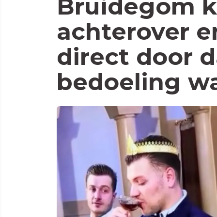
Bruidegom kl
achterover e
direct door d
bedoeling w