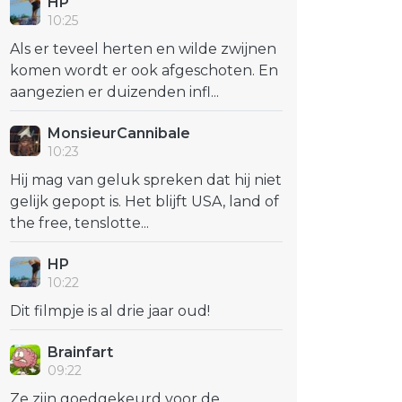
HP
10:25
Als er teveel herten en wilde zwijnen
komen wordt er ook afgeschoten. En
aangezien er duizenden infl...
MonsieurCannibale
10:23
Hij mag van geluk spreken dat hij niet
gelijk gepopt is. Het blijft USA, land of
the free, tenslotte...
HP
10:22
Dit filmpje is al drie jaar oud!
Brainfart
09:22
Ze zijn goedgekeurd voor de