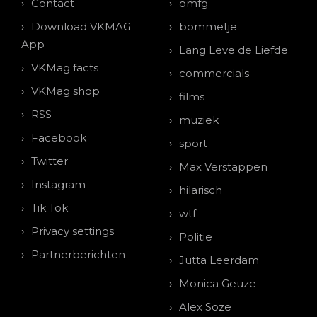
Contact
omfg
Download VKMAG
bommetje
App
Lang Leve de Liefde
VKMag facts
commercials
VKMag shop
films
RSS
muziek
Facebook
sport
Twitter
Max Verstappen
Instagram
hilarisch
Tik Tok
wtf
Privacy settings
Politie
Partnerberichten
Jutta Leerdam
Monica Geuze
Alex Soze