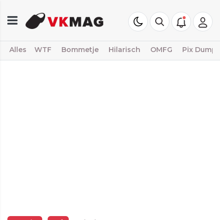
Alles
WTF
Bommetje
Hilarisch
OMFG
Pix Dump