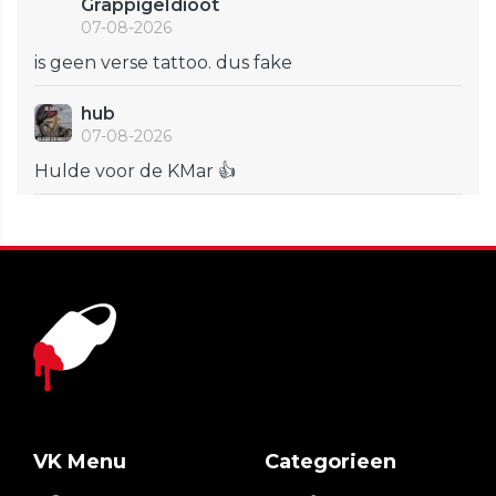
GrappigeIdioot
07-08-2026
is geen verse tattoo. dus fake
hub
07-08-2026
Hulde voor de KMar 👍
VK Menu
Categorieen