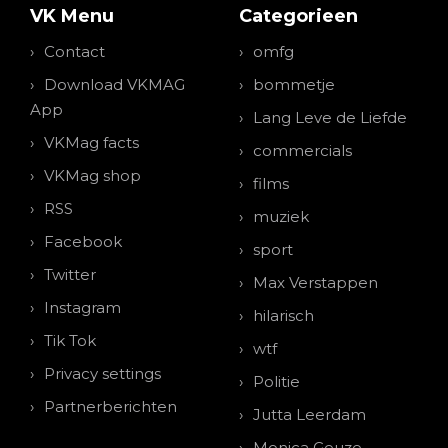
VK Menu
Categorieen
Contact
omfg
Download VKMAG
bommetje
App
Lang Leve de Liefde
VKMag facts
commercials
VKMag shop
films
RSS
muziek
Facebook
sport
Twitter
Max Verstappen
Instagram
hilarisch
Tik Tok
wtf
Privacy settings
Politie
Partnerberichten
Jutta Leerdam
Monica Geuze