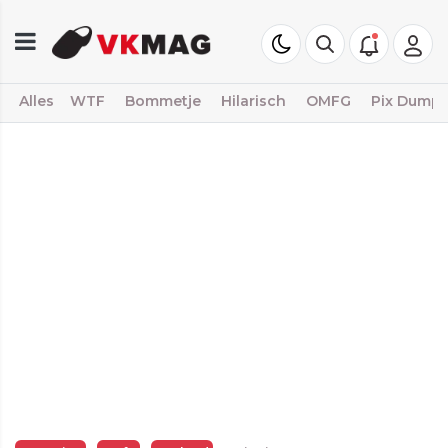
Alles
WTF
Bommetje
Hilarisch
OMFG
Pix Dump