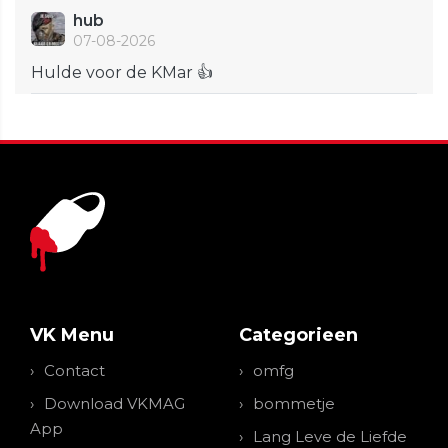
hub
07-08-2026
Hulde voor de KMar 👍
VK Menu
Categorieen
Contact
omfg
Download VKMAG
bommetje
App
Lang Leve de Liefde