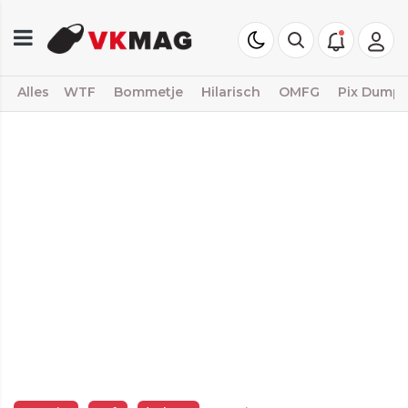
Alles
WTF
Bommetje
Hilarisch
OMFG
Pix Dump