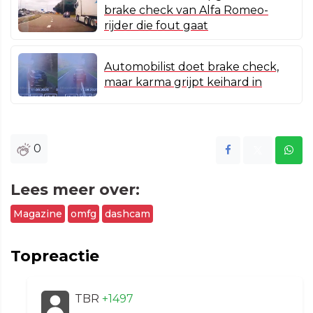
brake check van Alfa Romeo-
rijder die fout gaat
Automobilist doet brake check,
maar karma grijpt keihard in
0
Lees meer over:
Magazine
omfg
dashcam
Topreactie
TBR
+1497