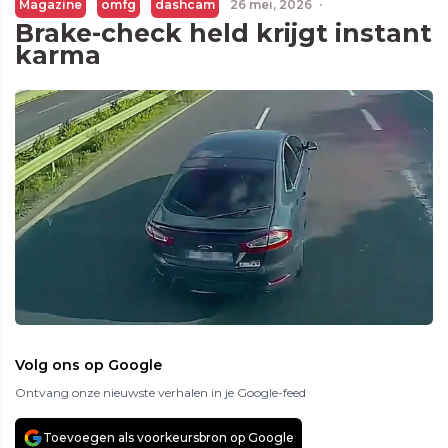
Magazine
omfg
dashcam
26 mei, 2026
·
Brake-check held krijgt instant
karma
Volg ons op Google
Ontvang onze nieuwste verhalen in je Google-feed
Toevoegen als voorkeursbron op Google