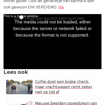
wordt gezet. Ook dit gevalletje van karma is dan
ook gewoon DIK VERDIEND.
Via
.
Lees ook
Golfje doet een brake check,
maar vrachtwagen remt zeker
niet op tijd af
Nieuwe beelden opgedoken van