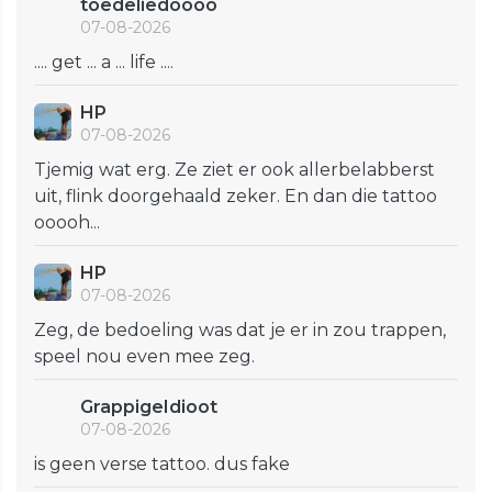
toedeliedoooo
07-08-2026
.... get ... a ... life ....
HP
07-08-2026
Tjemig wat erg. Ze ziet er ook allerbelabberst
uit, flink doorgehaald zeker. En dan die tattoo
ooooh...
HP
07-08-2026
Zeg, de bedoeling was dat je er in zou trappen,
speel nou even mee zeg.
GrappigeIdioot
07-08-2026
is geen verse tattoo. dus fake