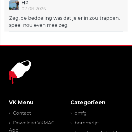
HP
07-08-2026
Zeg, de bedoeling was dat je er in zou trappen,
speel nou even mee zeg.
VK Menu
Categorieen
Contact
omfg
Download VKMAG
bommetje
App