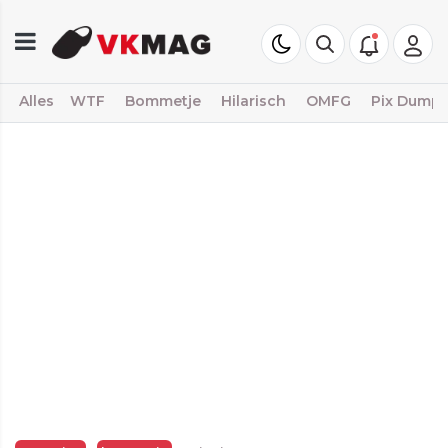
Alles
WTF
Bommetje
Hilarisch
OMFG
Pix Dump