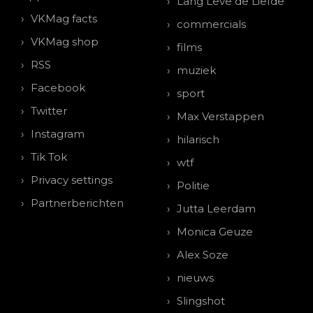
Lang Leve de Liefde
VKMag facts
commercials
VKMag shop
films
RSS
muziek
Facebook
sport
Twitter
Max Verstappen
Instagram
hilarisch
Tik Tok
wtf
Privacy settings
Politie
Partnerberichten
Jutta Leerdam
Monica Geuze
Alex Soze
nieuws
Slingshot