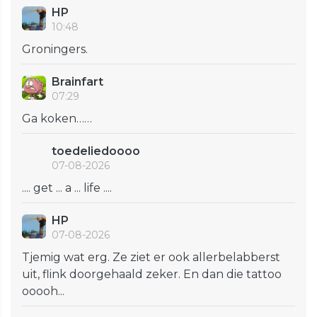
HP
10:48
Groningers.
Brainfart
07:29
Ga koken……
toedeliedoooo
07-08-2026
.... get ... a ... life ....
HP
07-08-2026
Tjemig wat erg. Ze ziet er ook allerbelabberst
uit, flink doorgehaald zeker. En dan die tattoo
ooooh...