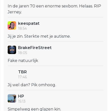
In de jaren 70 een enorme sexbom. Helaas. RIP
Jerney.
keespatat
18:54
Jij je zin. Sterkte met je autisme.
BrakeFireStreet
18:05
Fake natuurlijk
TBR
17:46
Jij wel dan? Pik omhoog.
HP
15:13
Simpelweg een glazen kin.