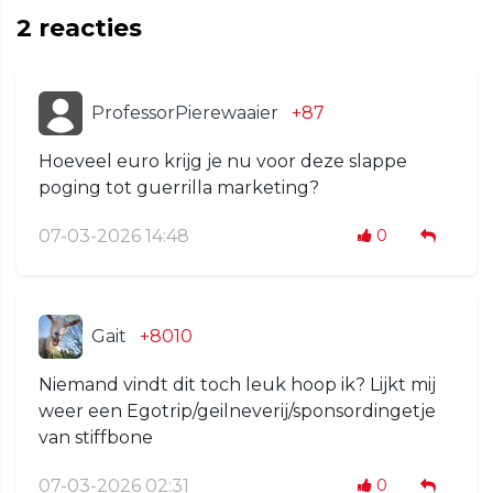
2
reacties
ProfessorPierewaaier
+87
Hoeveel euro krijg je nu voor deze slappe
poging tot guerrilla marketing?
07-03-2026 14:48
0
Gait
+8010
Niemand vindt dit toch leuk hoop ik? Lijkt mij
weer een Egotrip/geilneverij/sponsordingetje
van stiffbone
07-03-2026 02:31
0