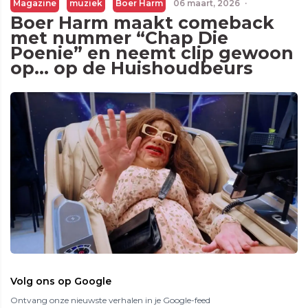
Magazine
muziek
Boer Harm
06 maart, 2026
·
Boer Harm maakt comeback
met nummer “Chap Die
Poenie” en neemt clip gewoon
op… op de Huishoudbeurs
Volg ons op Google
Ontvang onze nieuwste verhalen in je Google-feed