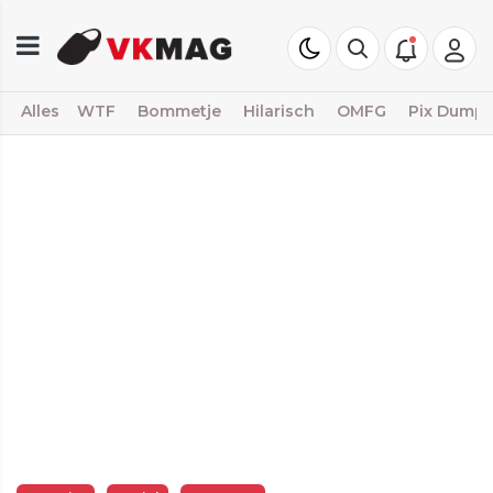
Alles
WTF
Bommetje
Hilarisch
OMFG
Pix Dump