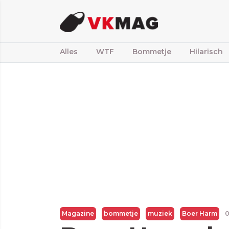
Alles
WTF
Bommetje
Hilarisch
Magazine
bommetje
muziek
Boer Harm
0