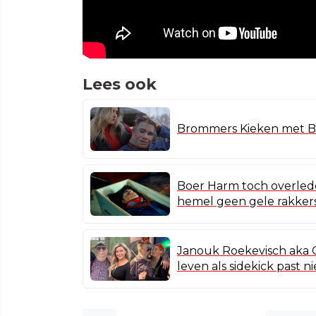
Lees ook
Brommers Kieken met 
Boer Harm toch overlede
hemel geen gele rakkers
Janouk Roekevisch aka Gr
leven als sidekick past ni