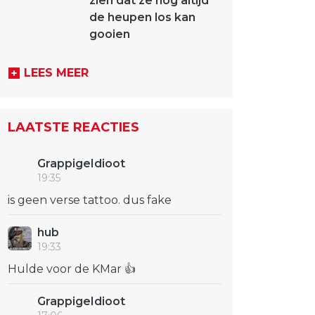
zien dat ze nog altijd
de heupen los kan
gooien
LEES MEER
LAATSTE REACTIES
GrappigeIdioot
19:35
is geen verse tattoo. dus fake
hub
19:33
Hulde voor de KMar 👍
GrappigeIdioot