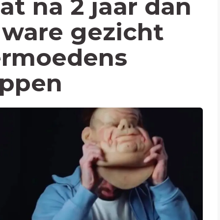
at na 2 jaar dan
n ware gezicht
vermoedens
oppen