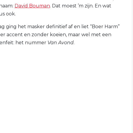
n naam:
David Bouman
. Dat moest ’m zijn. En wat
us ook.
g ging het masker definitief af en liet “Boer Harm”
er accent en zonder koeien, maar wel met een
penfeit: het nummer
Van Avond
.