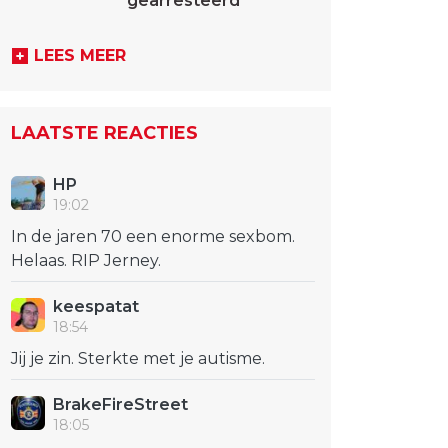
gearresteerd
LEES MEER
LAATSTE REACTIES
HP
19:02
In de jaren 70 een enorme sexbom.
Helaas. RIP Jerney.
keespatat
18:54
Jij je zin. Sterkte met je autisme.
BrakeFireStreet
18:05