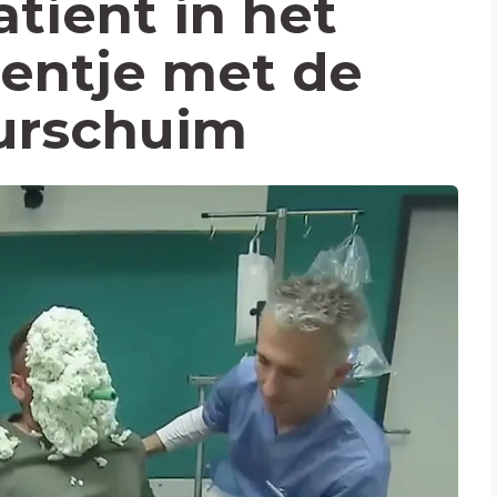
tiënt in het
eentje met de
Purschuim