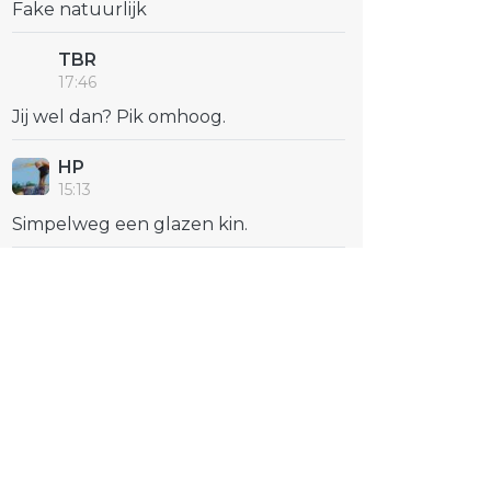
Fake natuurlijk
TBR
17:46
Jij wel dan? Pik omhoog.
HP
15:13
Simpelweg een glazen kin.