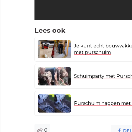
Lees ook
Je kunt echt bouwvakker
met purschuim
Schuimparty met Purschu
Purschuim happen met n
0
DE