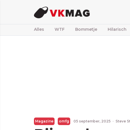
Alles
WTF
Bommetje
Hilarisch
Magazine
omfg
05 september, 2025
·
Steve S